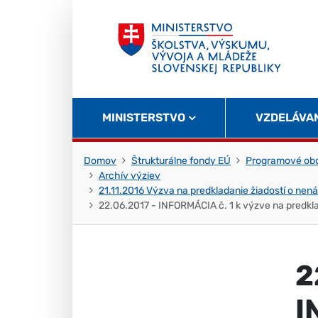
Skočiť na obsah
Skočiť na začiatok stránky
MINISTERSTVO
VZDELÁVA
Domov
Štrukturálne fondy EÚ
Programové obd
Archív výziev
21.11.2016 Výzva na predkladanie žiadostí o n
22.06.2017 - INFORMÁCIA č. 1 k výzve na predk
2
I