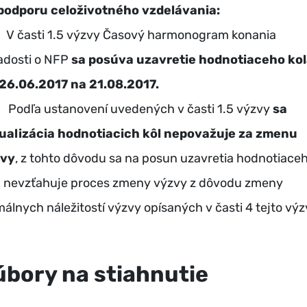
podporu celoživotného vzdelávania:
V časti 1.5 výzvy Časový harmonogram konania
iadosti o NFP
sa posúva uzavretie hodnotiaceho kol
 26.06.2017 na 21.08.2017.
Podľa ustanovení uvedených v časti 1.5 výzvy
sa
ualizácia hodnotiacich kôl nepovažuje za zmenu
zvy
, z tohto dôvodu sa na posun uzavretia hodnotiace
a nevzťahuje proces zmeny výzvy z dôvodu zmeny
málnych náležitostí výzvy opísaných v časti 4 tejto výz
úbory na stiahnutie