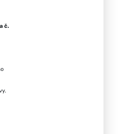
a č.
ho
vy.