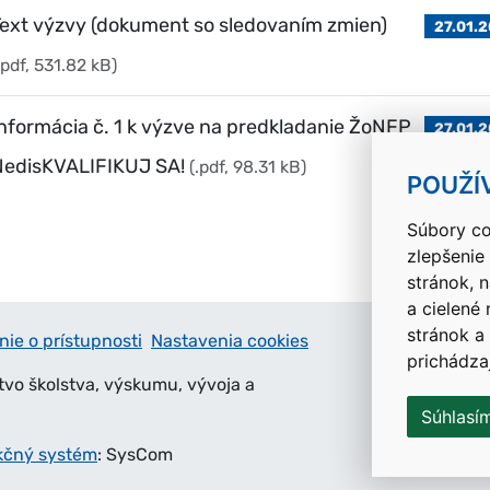
ext výzvy (dokument so sledovaním zmien)
27.01.
.pdf, 531.82 kB)
nformácia č. 1 k výzve na predkladanie ŽoNFP
27.01.
NedisKVALIFIKUJ SA!
(.pdf, 98.31 kB)
POUŽÍ
Súbory co
zlepšenie
stránok, 
a cielené
stránok a
nie o prístupnosti
Nastavenia cookies
prichádza
tvo školstva, výskumu, vývoja a
Súhlasí
kčný systém
: SysCom