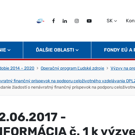
SK
Kon
EDU TV
Facebook
LinkedIn
Instagram
Twitter
NIE
ĎALŠIE OBLASTI
FONDY EÚ A
obie 2014 – 2020
Operačný program Ľudské zdroje
Výzvy na pr
enávratný finančný príspevok na podporu celoživotného vzdelávania 
ladanie žiadostí o nenávratný finančný príspevok na podporu celoživ
2.06.2017 -
NFORMÁCIA č. 1 k výzv