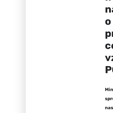
n
o
p
c
v
P
Min
spr
nas