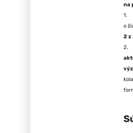
na 
1. 
o ž
2 z
2. 
akt
vý
kol
for
S