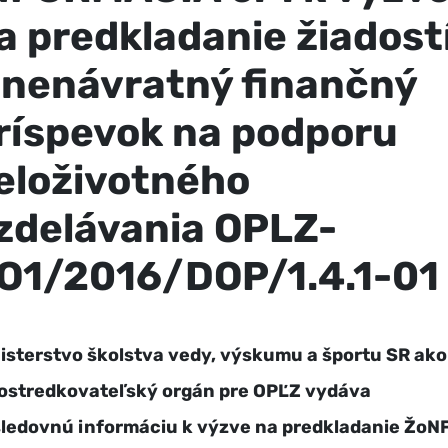
a predkladanie žiadost
 nenávratný finančný
ríspevok na podporu
eloživotného
zdelávania OPLZ-
O1/2016/DOP/1.4.1-01
isterstvo školstva vedy, výskumu a športu SR ako
ostredkovateľský orgán pre OPĽZ vydáva
ledovnú informáciu k výzve na predkladanie ŽoN