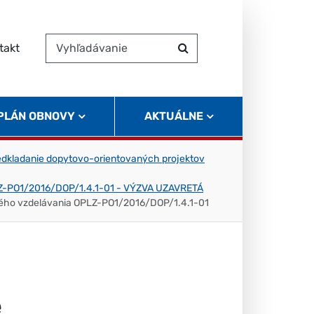
takt
Vyhľadávanie
Hľadať
 PLÁN OBNOVY
AKTUÁLNE
edkladanie dopytovo-orientovaných projektov
OPLZ-PO1/2016/DOP/1.4.1-01 - VÝZVA UZAVRETÁ
otného vzdelávania OPLZ-PO1/2016/DOP/1.4.1-01
e