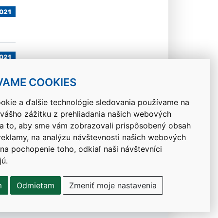
2021
2021
VAME COOKIES
okie a ďalšie technológie sledovania používame na
 vášho zážitku z prehliadania našich webových
Návrat hore
na to, aby sme vám zobrazovali prispôsobený obsah
 reklamy, na analýzu návštevnosti našich webových
 na pochopenie toho, odkiaľ naši návštevníci
jú.
m
Odmietam
Zmeniť moje nastavenia