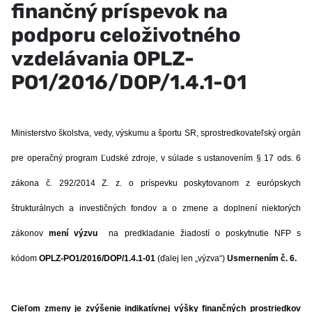
finančný príspevok na
podporu celoživotného
vzdelávania OPLZ-
PO1/2016/DOP/1.4.1-01
Ministerstvo školstva, vedy, výskumu a športu SR, sprostredkovateľský orgán
pre operačný program Ľudské zdroje, v súlade s ustanovením § 17 ods. 6
zákona č. 292/2014 Z. z. o príspevku poskytovanom z európskych
štrukturálnych a investičných fondov a o zmene a doplnení niektorých
zákonov
mení výzvu
na predkladanie žiadostí o poskytnutie NFP s
kódom
OPLZ-PO1/2016/DOP/1.4.1-01
(ďalej len „výzva“)
Usmernením č. 6.
Cieľom zmeny je
zvýšenie indikatívnej výšky finančných prostriedkov