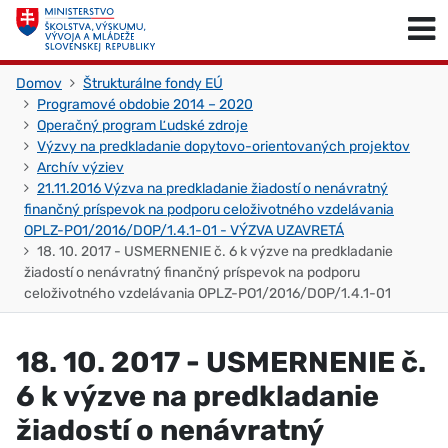
Skočiť na obsah
Skočiť na začiatok stránky
Domov
Štrukturálne fondy EÚ
Programové obdobie 2014 – 2020
Operačný program Ľudské zdroje
Výzvy na predkladanie dopytovo-orientovaných projektov
Archív výziev
21.11.2016 Výzva na predkladanie žiadostí o nenávratný
finančný príspevok na podporu celoživotného vzdelávania
OPLZ-PO1/2016/DOP/1.4.1-01 - VÝZVA UZAVRETÁ
18. 10. 2017 - USMERNENIE č. 6 k výzve na predkladanie
žiadostí o nenávratný finančný príspevok na podporu
celoživotného vzdelávania OPLZ-PO1/2016/DOP/1.4.1-01
18. 10. 2017 - USMERNENIE č.
6 k výzve na predkladanie
žiadostí o nenávratný