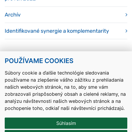
Archív
Identifikované synergie a komplementarity
POUŽÍVAME COOKIES
Návrat hore
Súbory cookie a ďalšie technológie sledovania
používame na zlepšenie vášho zážitku z prehliadania
Kontakty
Mapa stránky
RSS
Vyhlásenie o prístupnosti
našich webových stránok, na to, aby sme vám
Nastavenia cookies
zobrazovali prispôsobený obsah a cielené reklamy, na
Prevádzkovateľom služby je Ministerstvo školstva, výskumu,
analýzu návštevnosti našich webových stránok a na
vývoja a mládeže Slovenskej republiky.
pochopenie toho, odkiaľ naši návštevníci prichádzajú.
Tvorba stránok
: Aglo Solutions
Redakčný systém
: SysCom
Súhlasím