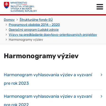
Skočiť na obsah
Skočiť na začiatok stránky
Domov
Štrukturálne fondy EÚ
Programové obdobie 2014 – 2020
Operačný program Ľudské zdroje
Výzvy na predkladanie dopytovo-orientovaných projektov
Harmonogramy výziev
Harmonogramy výziev
Harmonogram vyhlasovania výziev a vyzvaní
pre rok 2023
Harmonogram vyhlasovania výziev a vyzvaní
pre rok 2022