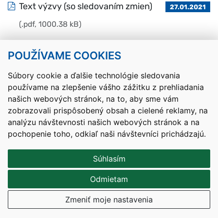
Text výzvy (so sledovaním zmien)
27.01.2021
(.pdf, 1000.38 kB)
POUŽÍVAME COOKIES
Návrat hore
Súbory cookie a ďalšie technológie sledovania
používame na zlepšenie vášho zážitku z prehliadania
Kontakty
Mapa stránky
RSS
Vyhlásenie o prístupnosti
našich webových stránok, na to, aby sme vám
Nastavenia cookies
zobrazovali prispôsobený obsah a cielené reklamy, na
Prevádzkovateľom služby je Ministerstvo školstva, výskumu,
analýzu návštevnosti našich webových stránok a na
vývoja a mládeže Slovenskej republiky.
pochopenie toho, odkiaľ naši návštevníci prichádzajú.
Tvorba stránok
: Aglo Solutions
Redakčný systém
: SysCom
Súhlasím
Odmietam
Zmeniť moje nastavenia