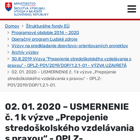
Skočiť na obsah
Skočiť na začiatok stránky
Domov
Štrukturálne fondy EÚ
Programové obdobie 2014 – 2020
Operačný program Ľudské zdroje
Výzvy na predkladanie dopytovo-orientovaných projektov
Archív výziev
30.8.2019 Výzva "Prepojenie stredoškolského vzdelávania s
praxou" - OPLZ-PO1/2019/DOP/1.2.1-01 - VÝZVA UZAVRETÁ
02. 01. 2020 – USMERNENIE č. 1 k výzve „Prepojenie
stredoškolského vzdelávania s praxou“ - OPLZ-
PO1/2019/DOP/1.2.1-01.
02. 01. 2020 – USMERNENIE
č. 1 k výzve „Prepojenie
stredoškolského vzdelávania
s praxou“ - OPLZ-