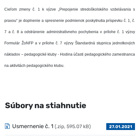
Cieľom zmeny č. 1 k výzve „Prepojenie stredoškolského vzdelávania s
praxou“ je doplnenie a spresnenie podmienok poskytnutia príspevku č. 1, č.
7 a č. 8 a odstránenie administratívneho pochybenia v prílohe č. 1 výzvy
Formulár ŽoNFP a v prílohe č. 7 výzvy Štandardná stupnica jednotkových
nákladov – pedagogické kluby - Hodina účasti pedagogického zamestnanca
na aktivitách pedagogického klubu.
Súbory na stiahnutie
Usmernenie č. 1
(.zip, 595.07 kB)
27.01.2021