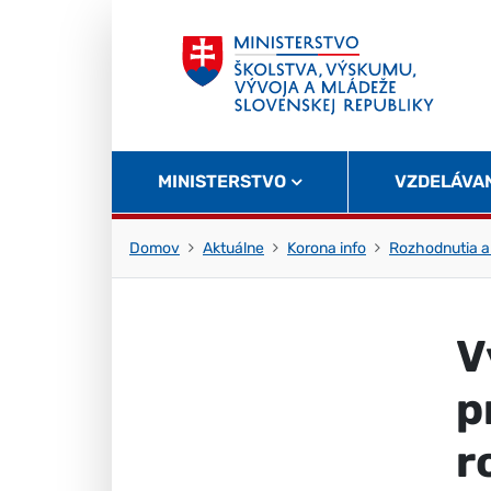
Skočiť na obsah
Skočiť na začiatok stránky
MINISTERSTVO
VZDELÁVA
Domov
Aktuálne
Korona info
Rozhodnutia a
V
p
r