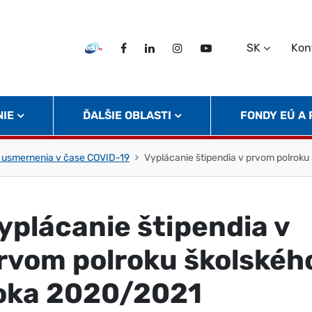
SK
Kon
EDU TV
Facebook
LinkedIn
Instagram
Twitter
NIE
ĎALŠIE OBLASTI
FONDY EÚ A
 usmernenia v čase COVID-19
Vyplácanie štipendia v prvom polrok
yplácanie štipendia v
rvom polroku školskéh
oka 2020/2021