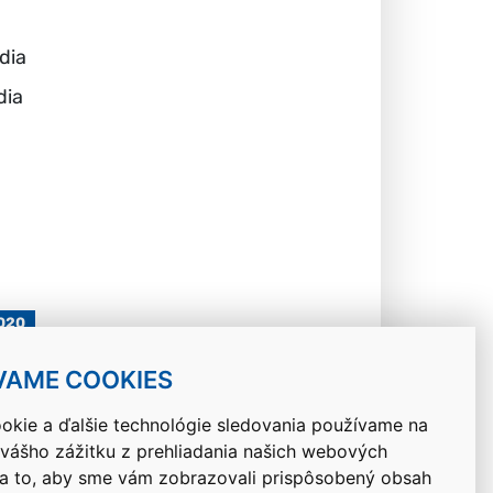
dia
dia
2020
VAME COOKIES
okie a ďalšie technológie sledovania používame na
 vášho zážitku z prehliadania našich webových
Návrat hore
na to, aby sme vám zobrazovali prispôsobený obsah