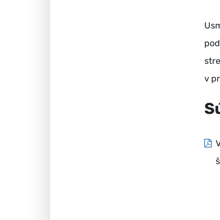
Usm
pod
str
v p
S
V