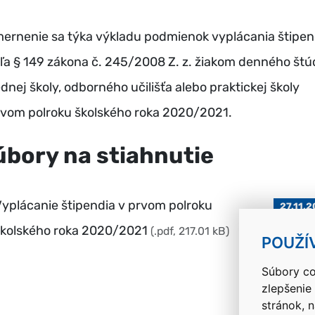
ernenie sa týka výkladu podmienok vyplácania štipen
ľa § 149 zákona č. 245/2008 Z. z. žiakom denného štú
ednej školy, odborného učilišťa alebo praktickej školy
rvom polroku školského roka 2020/2021.
úbory na stiahnutie
yplácanie štipendia v prvom polroku
27.11.
školského roka 2020/2021
(.pdf, 217.01 kB)
POUŽÍ
Súbory co
zlepšenie
stránok, 