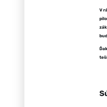
V r
pil
zák
bud
Ďak
teš
S