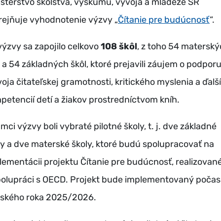
isterstvo školstva, výskumu, vývoja a mládeže SR
rejňuje vyhodnotenie výzvy „
Čítanie pre budúcnosť
“.
výzvy sa zapojilo celkovo
108 škôl
, z toho 54 matersk
l a 54 základných škôl, ktoré prejavili záujem o podpor
voja čitateľskej gramotnosti, kritického myslenia a ďalš
petencií detí a žiakov prostredníctvom kníh.
mci výzvy boli vybraté pilotné školy, t. j. dve základné
ly a dve materské školy, ktoré budú spolupracovať na
lementácii projektu Čítanie pre budúcnosť, realizovan
polupráci s OECD. Projekt bude implementovaný počas
lského roka 2025/2026.