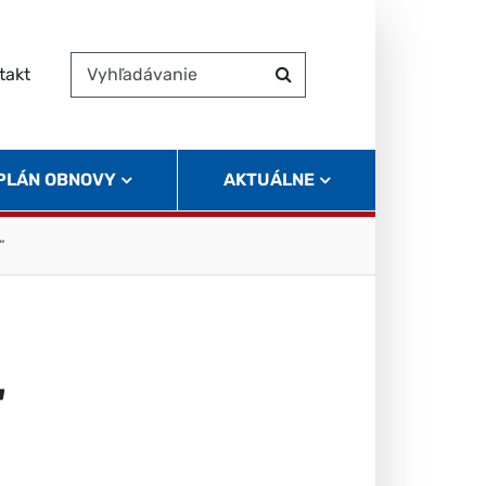
takt
Vyhľadávanie
Hľadať
 PLÁN OBNOVY
AKTUÁLNE
“
“