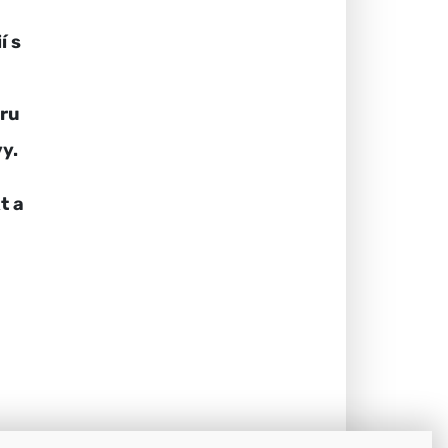
í s
eru
vy.
t a