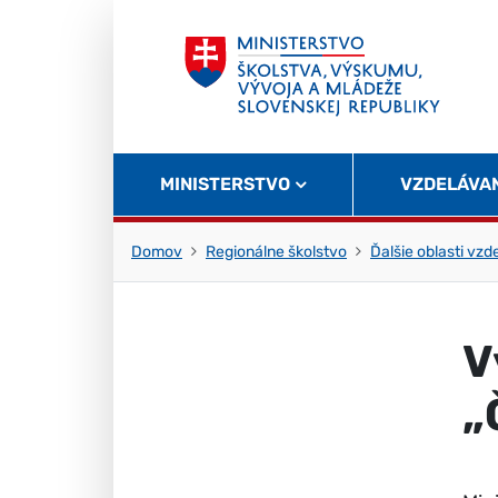
Skočiť na obsah
Skočiť na začiatok stránky
MINISTERSTVO
VZDELÁVA
Domov
Regionálne školstvo
Ďalšie oblasti vzd
V
„