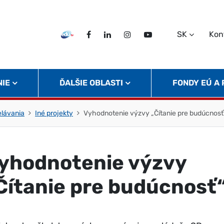
SK
Kon
EDU TV
Facebook
LinkedIn
Instagram
Twitter
NIE
ĎALŠIE OBLASTI
FONDY EÚ A
elávania
Iné projekty
Vyhodnotenie výzvy „Čítanie pre budúcnosť
yhodnotenie výzvy
Čítanie pre budúcnosť