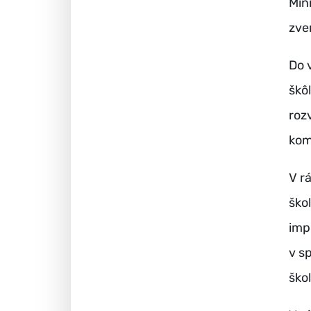
Min
zve
Do 
škô
roz
kom
V rá
ško
imp
v s
ško