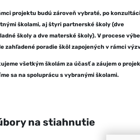
ámci projektu budú zároveň vybraté, po konzultáci
otnými školami, aj štyri partnerské školy (dve
ladné školy a dve materské školy). V procese výb
e zahľadené poradie škôl zapojených v rámci výz
ujeme všetkým školám za účasť a záujem o projek
íme sa na spoluprácu s vybranými školami.
úbory na stiahnutie