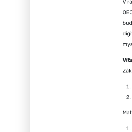
V r
OEC
bud
dig
mys
Víť
Zák
Mat