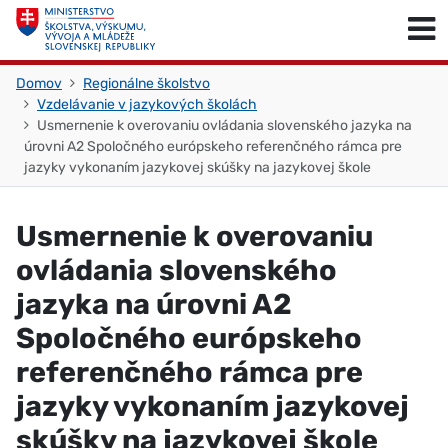
Skočiť na obsah
Skočiť na začiatok stránky
Domov
Regionálne školstvo
Vzdelávanie v jazykových školách
Usmernenie k overovaniu ovládania slovenského jazyka na
úrovni A2 Spoločného európskeho referenčného rámca pre
jazyky vykonaním jazykovej skúšky na jazykovej škole
Usmernenie k overovaniu
ovládania slovenského
jazyka na úrovni A2
Spoločného európskeho
referenčného rámca pre
jazyky vykonaním jazykovej
skúšky na jazykovej škole