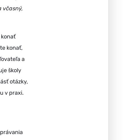
a včasný,
, konať
te konať,
ďovateľa a
uje školy
ásť otázky,
u v praxi.
správania