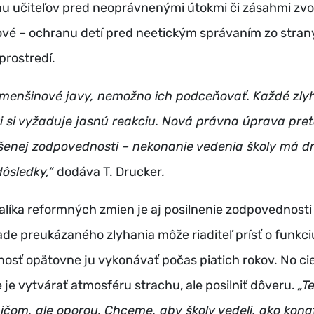
nu učiteľov pred neoprávnenými útokmi či zásahmi zvon
čové – ochranu detí pred neetickým správaním zo stra
prostredí.
o menšinové javy, nemožno ich podceňovať. Každé zly
ti si vyžaduje jasnú reakciu. Nová právna úprava pre
ýšenej zodpovednosti – nekonanie vedenia školy má d
dôsledky,“
dodáva T. Drucker
.
líka reformných zmien je aj posilnenie zodpovednosti
pade preukázaného zlyhania môže riaditeľ prísť o funkc
osť opätovne ju vykonávať počas piatich rokov. No ci
e je vytvárať atmosféru strachu, ale posilniť dôveru.
„T
čom, ale oporou. Chceme, aby školy vedeli, ako konať