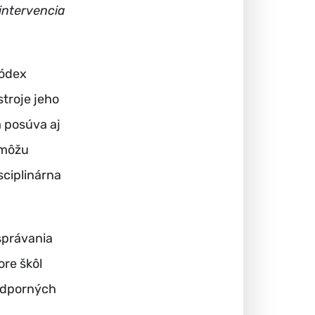
intervencia
kódex
troje jeho
 posúva aj
 môžu
ciplinárna
správania
ore škôl
podporných