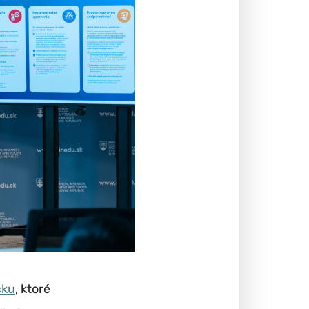
cku
, ktoré