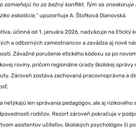
 zamieňajú ho za bežný konflikt. Tým sa oneskoruje 
iziko eskalácie,“
upozorňuje A. Štofková Dianovská
.
atíva, účinná od 1. januára 2026, nadväzuje na Etický 
ých a odborných zamestnancov a zavádza aj nové nás
osti. Závažné porušenie etického kódexu sa po novom
kovej roviny, pričom regionálne úrady školskej správy
kuty. Zároveň zostáva zachovaná pracovnoprávna a dis
sť.
a netýkajú len správania pedagógov, ale aj rizikového 
dpovednosti rodičov. Rezort zároveň pokračuje v podp
tvom asistentov učiteľov, školských psychológov či 