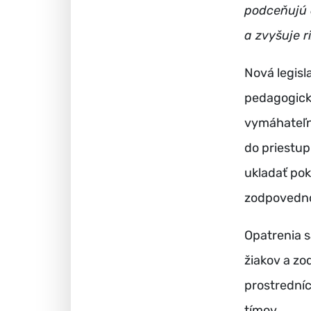
podceňujú a
a zvyšuje r
Nová legisl
pedagogick
vymáhateľn
do priestup
ukladať po
zodpovedno
Opatrenia s
žiakov a zo
prostredníc
tímov.