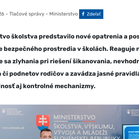
26
- Tlačové správy - Ministerstvo
Facebook
Zdieľať
tvo školstva predstavilo nové opatrenia a po
e bezpečného prostredia v školách. Reaguje 
 sa zlyhania pri riešení šikanovania, nevho
 či podnetov rodičov a zavádza jasné pravidl
nosť aj kontrolné mechanizmy.