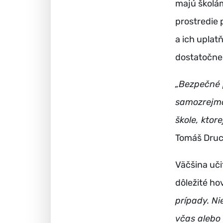
majú školá
prostredie 
a ich uplat
dostatočne
„Bezpečné p
samozrejmos
škole, ktor
Tomáš Druc
Väčšina uči
dôležité ho
prípady. Ni
včas alebo 