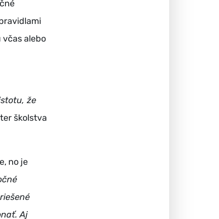
ečné
 pravidlami
ú včas alebo
stotu, že
ter školstva
e, no je
očné
 riešené
nať. Aj