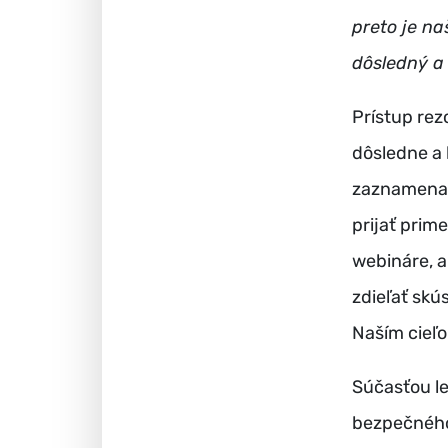
preto je n
dôsledný a
Prístup rez
dôsledne a 
zaznamenať 
prijať prim
webináre, a
zdieľať skú
Naším cieľo
Súčasťou le
bezpečného 