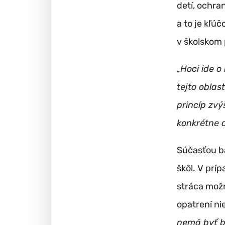
detí, ochra
a to je kľú
v školskom 
„Hoci ide 
tejto oblas
princíp zv
konkrétne 
Súčasťou ba
škôl. V prí
stráca možn
opatrení ni
nemá byť bi