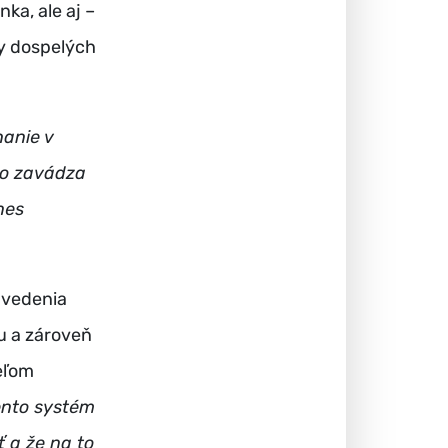
ka, ale aj –
ny dospelých
hanie v
to zavádza
nes
 vedenia
iu a zároveň
eľom
ento systém
 a že na to