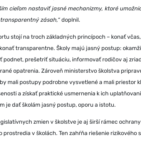
aším cieľom nastaviť jasné mechanizmy, ktoré umožni
 transparentný zásah,“
doplnil.
ortu stojí na troch základných princípoch – konať včas
konať transparentne. Školy majú jasný postup: okamži
podnet, prešetriť situáciu, informovať rodičov aj zria
erané opatrenia. Zároveň ministerstvo školstva priprav
by mali postupy podrobne vysvetlené a mali priestor kl
senosti a získať praktické usmernenia k ich uplatňovani
m je dať školám jasný postup, oporu a istotu.
gislatívnych zmien v školstve je aj širší rámec ochrany
prostredia v školách. Ten zahŕňa riešenie rizikového 