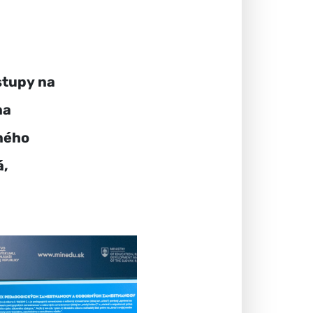
stupy na
na
dného
á,