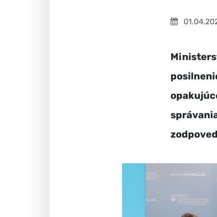
01.04.20
Ministers
posilneni
opakujúce
správania
zodpoved