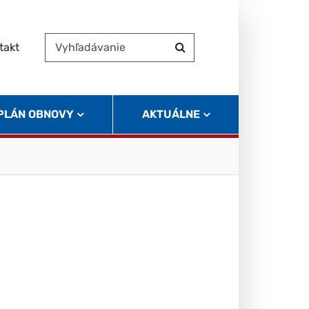
takt
Vyhľadávanie
Hľadať
 PLÁN OBNOVY
AKTUÁLNE
é