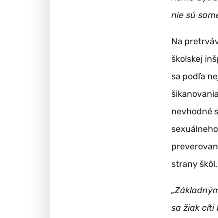
nie sú samé
Na pretrváv
školskej in
sa podľa ne
šikanovania
nevhodné s
sexuálneho
preverovan
strany škôl.
„Základným
sa žiak cít