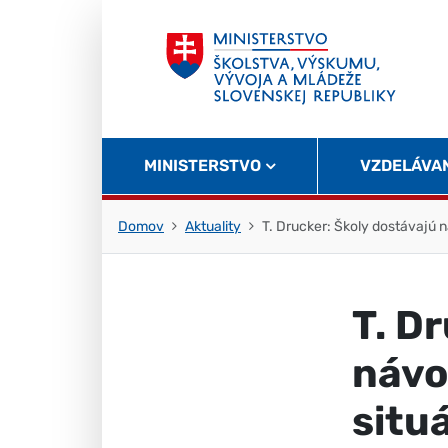
Skočiť na obsah
Skočiť na začiatok stránky
MINISTERSTVO
VZDELÁVA
Domov
Aktuality
T. Drucker: Školy dostávajú 
T. D
návo
situ