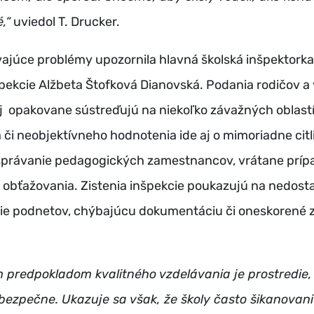
,“
uviedol T. Drucker.
ajúce problémy upozornila hlavná školská inšpektorka
špekcie Alžbeta Štofková Dianovská. Podania rodičov a 
j opakovane sústreďujú na niekoľko závažných oblast
 či neobjektívneho hodnotenia ide aj o mimoriadne cit
právanie pedagogických zamestnancov, vrátane príp
 obťažovania. Zistenia inšpekcie poukazujú na nedost
ie podnetov, chýbajúcu dokumentáciu či oneskorené 
 predpokladom kvalitného vzdelávania je prostredie,
i bezpečne. Ukazuje sa však, že školy často šikanovan