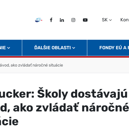
SK
Kon
EDU TV
Facebook
LinkedIn
Instagram
Twitter
NIE
ĎALŠIE OBLASTI
FONDY EÚ A
návod, ako zvládať náročné situácie
rucker: Školy dostávajú
d, ako zvládať náročn
ácie