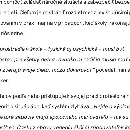
m pomôcť zvládať náročné situácie a zabezpečiť bezp
pre deti. Cieľom je odstrániť rozdiel medzi existujúcimi
ňovaním v praxi, najmä v prípadoch, keď školy nekonaj
 dôsledne.
rostredie v škole – fyzické aj psychické – musí byť
ťou pre všetky deti a rovnako aj rodičia musia mať i
ej zverujú svoje dieťa, môžu dôverovať,“
povedal minis
ker.
teľov podľa neho pristupuje k svojej práci profesionáln
voriť o situáciách, keď systém zlyháva
. „Nejde o výnim
ektoré situácie majú spoločného menovateľa – nie sú
vôbec. Často z obavy vedenia škôl či zriaďovateľov ko