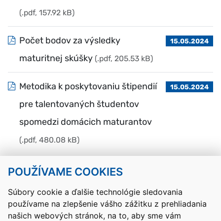
(.pdf, 157.92 kB)
Počet bodov za výsledky
15.05.2024
maturitnej skúšky
(.pdf, 205.53 kB)
Metodika k poskytovaniu štipendií
15.05.2024
pre talentovaných študentov
spomedzi domácich maturantov
(.pdf, 480.08 kB)
POUŽÍVAME COOKIES
Návrat hore
Súbory cookie a ďalšie technológie sledovania
používame na zlepšenie vášho zážitku z prehliadania
Kontakty
Mapa stránky
RSS
Vyhlásenie o prístupnosti
našich webových stránok, na to, aby sme vám
Nastavenia cookies