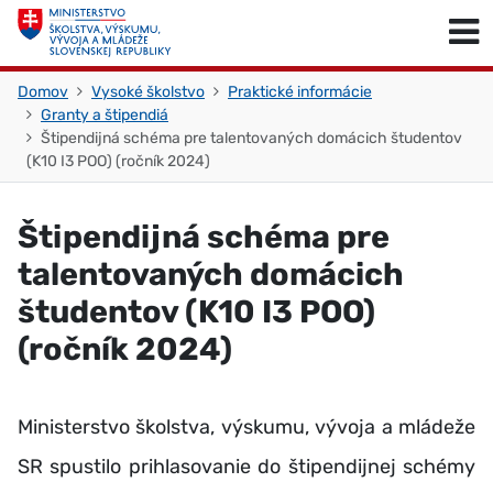
Skočiť na obsah
Skočiť na začiatok stránky
Domov
Vysoké školstvo
Praktické informácie
Granty a štipendiá
Štipendijná schéma pre talentovaných domácich študentov
(K10 I3 POO) (ročník 2024)
Štipendijná schéma pre
talentovaných domácich
študentov (K10 I3 POO)
(ročník 2024)
Ministerstvo školstva, výskumu, vývoja a mládeže
SR spustilo prihlasovanie do štipendijnej schémy