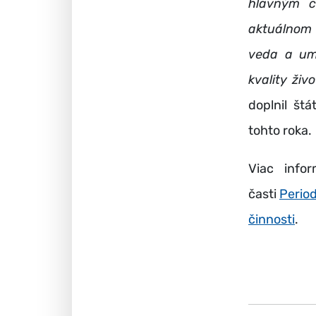
hlavným c
aktuálnom 
veda a ume
kvality živ
doplnil št
tohto roka.
Viac info
časti
Period
činnosti
.