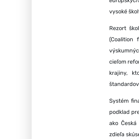
európskych
vysoké ško
Rezort ško
(Coalition
výskumných
cieľom refo
krajiny, 
štandardov
Systém fin
podklad pre
ako Česká 
zdieľa skú