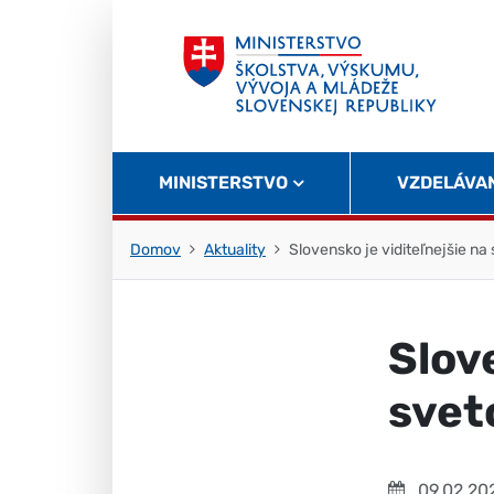
Skočiť na obsah
Skočiť na začiatok stránky
MINISTERSTVO
VZDELÁVA
Domov
Aktuality
Slovensko je viditeľnejšie n
Slov
svet
09.02.20