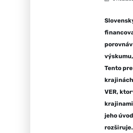
Slovenský
financova
porovnáv
výskumu, 
Tento pre
krajinách
VER, ktor
krajinami
jeho úvod
rozširuje.