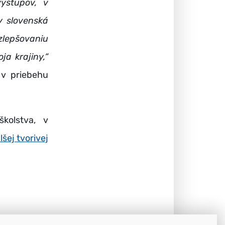
ýstupov, v
y slovenská
zlepšovaniu
ja krajiny,“
 v priebehu
kolstva, v
šej tvorivej