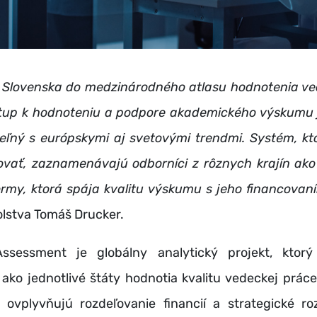
 Slovenska do medzinárodného atlasu hodnotenia ve
stup k hodnoteniu a podpore akademického výskumu j
eľný s európskymi aj svetovými trendmi. Systém, k
šovať, zaznamenávajú odborníci z rôznych krajín ako
ormy, ktorá spája kvalitu výskumu s jeho financovaní
olstva Tomáš Drucker.
Assessment je globálny analytický projekt, ktor
ako jednotlivé štáty hodnotia kvalitu vedeckej práce
 ovplyvňujú rozdeľovanie financií a strategické ro