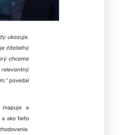
dy ukazuje,
e čitateľný
torý chceme
 relevantný
m,“
povedal
ý mapuje a
 a ako tieto
zhodovanie.