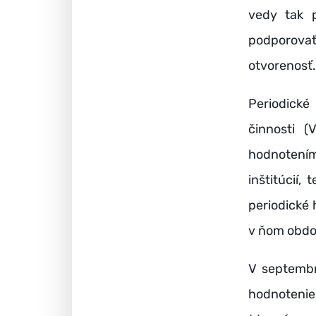
vedy tak p
podporovať
otvorenosť.
Periodické
činnosti (
hodnotení
inštitúcií
periodické 
v ňom obdo
V septembr
hodnoteni