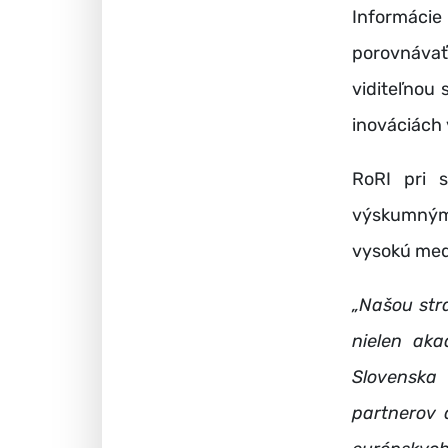
Informácie
porovnáva
viditeľnou
inováciách
RoRI pri s
výskumnými
vysokú me
„Našou str
nielen aka
Slovenska
partnerov 