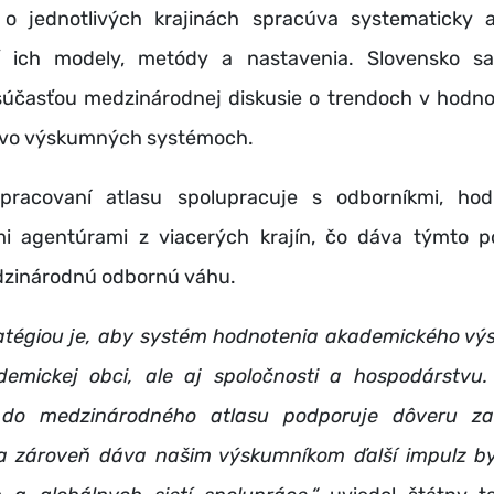
 o jednotlivých krajinách spracúva systematicky
ť ich modely, metódy a nastavenia. Slovensko sa
 súčasťou medzinárodnej diskusie o trendoch v hodno
 vo výskumných systémoch.
pracovaní atlasu spolupracuje s odborníkmi, hod
 agentúrami z viacerých krajín, čo dáva týmto 
dzinárodnú odbornú váhu.
atégiou je, aby systém hodnotenia akademického výs
demickej obci, ale aj spoločnosti a hospodárstvu.
 do medzinárodného atlasu podporuje dôveru za
a zároveň dáva našim výskumníkom ďalší impulz b