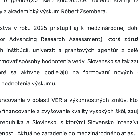
 a globálnych sietí spolupráce,“
uviedol štátny t
ly a akademický výskum Róbert Zsembera.
lstva v roku 2025 pristúpil aj k medzinárodnej d
 for Advancing Research Assessment), ktorá zdru
 inštitúcií, univerzít a grantových agentúr z cel
rmovať spôsoby hodnotenia vedy. Slovensko sa tak za
ktoré sa aktívne podieľajú na formovaní nových 
 hodnotenia výskumu.
ancovania v oblasti VER a výkonnostných zmlúv, ktor
 financovanie a zvyšovanie kvality vysokých škôl, zauja
republika a Slovinsko, s ktorými Slovensko intenzív
senosti. Aktuálne zaradenie do medzinárodného atlasu