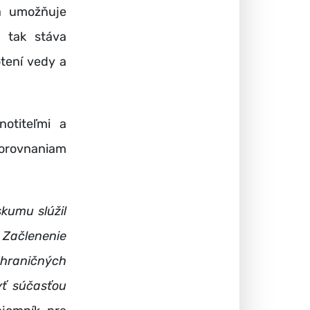
 a umožňuje
 tak stáva
tení vedy a
notiteľmi a
porovnaniam
kumu slúžil
 Začlenenie
hraničných
yť súčasťou