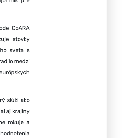
ajomník pre
ohode CoARA
žuje stovky
ého sveta s
radilo medzi
európskych
ý slúži ako
l aj krajiny
ne rokuje a
 hodnotenia