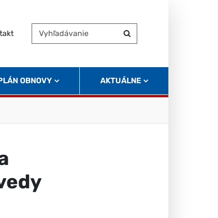
takt
Vyhľadávanie
Hľadať
 PLÁN OBNOVY
AKTUÁLNE
a
vedy