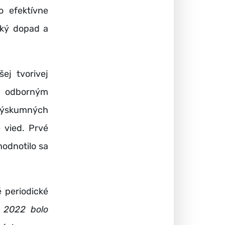
o efektívne
ský dopad a
ej tvorivej
je odborným
výskumných
 vied. Prvé
hodnotilo sa
 periodické
 2022 bolo