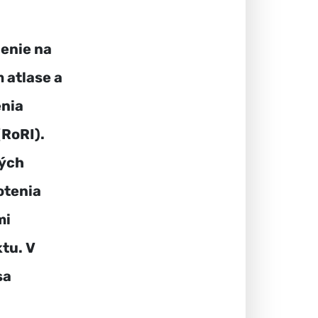
enie na
 atlase a
nia
(RoRI).
rých
otenia
mi
tu. V
sa