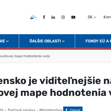
SK
Kon
EDU TV
Facebook
LinkedIn
Instagram
Twitter
NIE
ĎALŠIE OBLASTI
FONDY EÚ A
a svetovej mape hodnotenia vedy
ensko je viditeľnejšie n
ovej mape hodnotenia 
26
- Tlačové správy - Ministerstvo
Facebook
Zdieľať