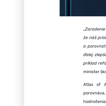
„Zaradenie
že náš prí
a porovnat
ďalej zlep
príklad ref
minister šk
Atlas of 
porovnáva, 
hodnotenia