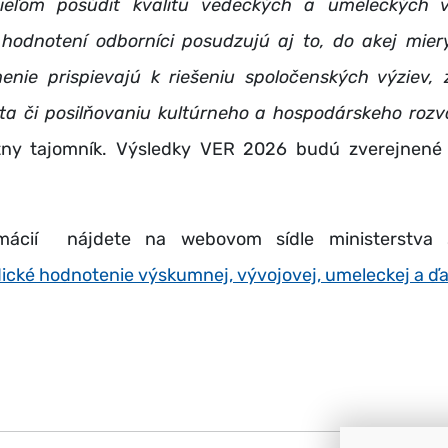
ieľom posúdiť kvalitu vedeckých a umeleckých v
hodnotení odborníci posudzujú aj to, do akej mier
nie prispievajú k riešeniu spoločenských výziev, 
ota či posilňovaniu kultúrneho a hospodárskeho rozvo
átny tajomník. Výsledky VER 2026 budú zverejnené
rmácií nájdete na webovom sídle ministerstva š
ické hodnotenie výskumnej, vývojovej, umeleckej a ďal