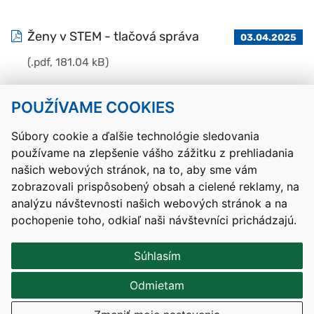
Ženy v STEM - tlačová správa
03.04.2025
(.pdf, 181.04 kB)
POUŽÍVAME COOKIES
Návrat hore
Súbory cookie a ďalšie technológie sledovania
používame na zlepšenie vášho zážitku z prehliadania
Kontakty
Mapa stránky
RSS
Vyhlásenie o prístupnosti
našich webových stránok, na to, aby sme vám
Nastavenia cookies
zobrazovali prispôsobený obsah a cielené reklamy, na
Prevádzkovateľom služby je Ministerstvo školstva, výskumu,
analýzu návštevnosti našich webových stránok a na
vývoja a mládeže Slovenskej republiky.
pochopenie toho, odkiaľ naši návštevníci prichádzajú.
Tvorba stránok
: Aglo Solutions
Redakčný systém
: SysCom
Súhlasím
Odmietam