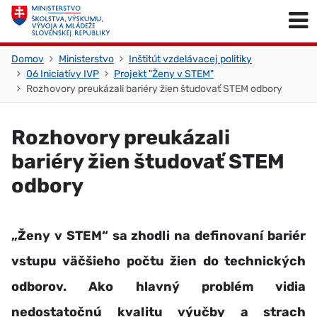
Skočiť na obsah
Skočiť na začiatok stránky
Domov
Ministerstvo
Inštitút vzdelávacej politiky
06 Iniciatívy IVP
Projekt "Ženy v STEM"
Rozhovory preukázali bariéry žien študovať STEM odbory
Rozhovory preukázali
bariéry žien študovať STEM
odbory
„Ženy v STEM“ sa zhodli na definovaní bariér
vstupu väčšieho počtu žien do technických
odborov. Ako hlavný problém vidia
nedostatočnú kvalitu výučby a strach