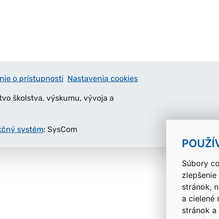
nie o prístupnosti
Nastavenia cookies
tvo školstva, výskumu, vývoja a
kčný systém
: SysCom
POUŽÍ
Súbory co
zlepšenie
stránok, 
a cielené
stránok a