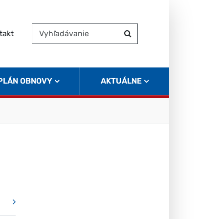
takt
Vyhľadávanie
Hľadať
 PLÁN OBNOVY
AKTUÁLNE