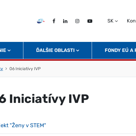
SK
Kon
EDU TV
Facebook
LinkedIn
Instagram
Twitter
NIE
ĎALŠIE OBLASTI
FONDY EÚ A
ky
06 Iniciatívy IVP
6 Iniciatívy IVP
jekt "Ženy v STEM"