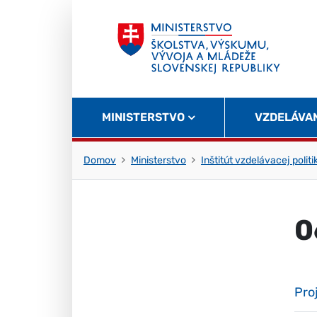
Skočiť na obsah
Skočiť na začiatok stránky
MINISTERSTVO
VZDELÁVA
Domov
Ministerstvo
Inštitút vzdelávacej politi
0
Pro