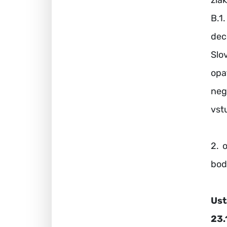
žia
B.1
dec
Slo
opa
neg
vst
2. 
bod
Us
23.