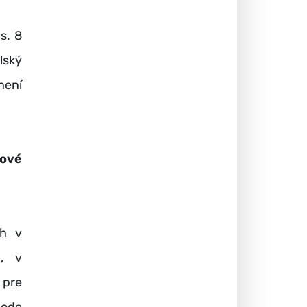
s. 8
lský
není
kové
ch v
h, v
 pre