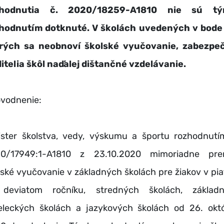
zhodnutia č. 2020/18259-A1810 nie sú tý
hodnutím dotknuté. V školách uvedených v bode 
rých sa neobnoví školské vyučovanie, zabezpe
ditelia škôl naďalej dištančné vzdelávanie.
vodnenie:
ister školstva, vedy, výskumu a športu rozhodnutí
0/17949:1-A1810 z 23.10.2020 mimoriadne prer
lské vyučovanie v základných školách pre žiakov v pi
deviatom ročníku, stredných školách, základ
leckých školách a jazykových školách od 26. okt