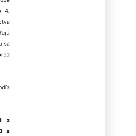
bode
o 4.
ctva
ďujú
u sa
pred
odľa
0 z
10 a