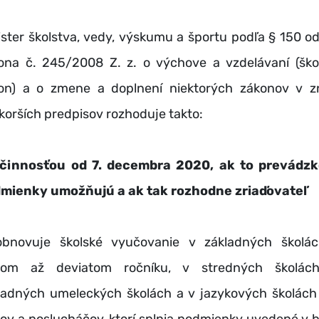
ister školstva, vedy, výskumu a športu podľa § 150 od
ona č. 245/2008 Z. z. o výchove a vzdelávaní (ško
on) a o zmene a doplnení niektorých zákonov v z
korších predpisov rozhoduje takto:
činnosťou od 7. decembra 2020, ak to prevádz
mienky umožňujú a ak tak rozhodne zriaďovateľ
obnovuje školské vyučovanie v základných školá
tom až deviatom ročníku, v stredných školác
ladných umeleckých školách a v jazykových školách