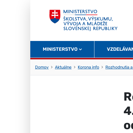
Skočiť na obsah
Skočiť na začiatok stránky
MINISTERSTVO
VZDELÁVA
Domov
Aktuálne
Korona info
Rozhodnutia a
R
4
o