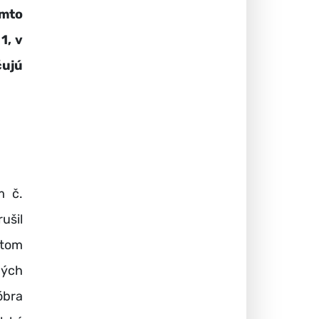
mto
1, v
čujú
m č.
ušil
atom
ných
óbra