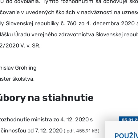
0 do odvolania. Týmto rozhodnutím sa obnovuje ško
čovanie v uvedených školách v nadväznosti na uznes
dy Slovenskej republiky č. 760 zo 4. decembra 2020 
lášku Úradu verejného zdravotníctva Slovenskej repub
32/2020 V. v. SR.
nislav Gröhling
ster školstva,
úbory na stiahnutie
ozhodnutie ministra zo 4. 12. 2020 s
05.01.
činnosťou od 7. 12. 2020
(.pdf, 455.91 kB)
POUŽÍ