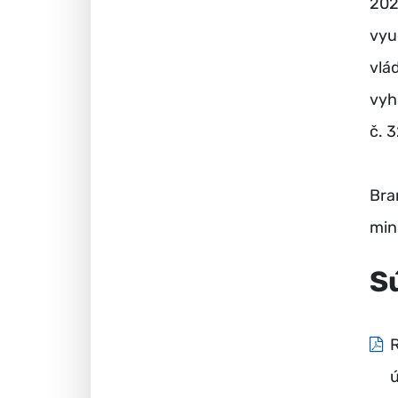
202
vyu
vlá
vyh
č. 
Bra
mini
S
R
ú