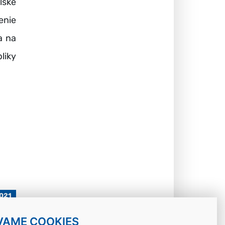
lské
enie
a na
liky
2021
VAME COOKIES