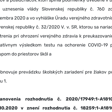
kov a poslucháčov, ktorí splnia podmienky uvedené v 
. uznesenia vlády Slovenskej republiky č. 760 z
embra 2020 a vo vyhláške Úradu verejného zdravotní
venskej republiky č. 32/2020 V. v. SR, ktorou sa naria
trenia pri ohrození verejného zdravia k preukazovani
atívnym výsledkom testu na ochorenie COVID-19 
upom do priestorov škôl a
obnovuje prevádzku školských zariadení pre žiakov p
u 1.
tanovenia rozhodnutia č. 2020/17949:1-A181
10.2020 v znení rozhodnutia č. 18259:1-A18