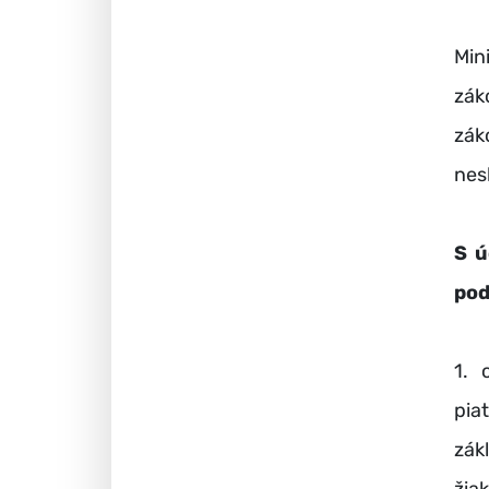
Min
zák
zák
nes
S ú
pod
1. 
pia
zák