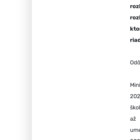
ro
roz
kto
ria
Odô
Min
202
ško
až 
ume