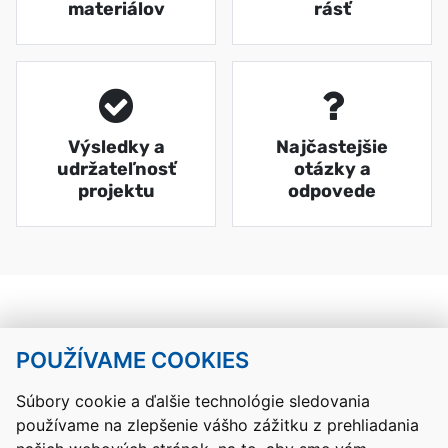
materiálov
rásť
Výsledky a
Najčastejšie
udržateľnosť
otázky a
projektu
odpovede
POUŽÍVAME COOKIES
Návrat hore
Súbory cookie a ďalšie technológie sledovania
používame na zlepšenie vášho zážitku z prehliadania
Kontakty
Mapa stránky
RSS
Vyhlásenie o prístupnosti