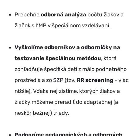
Prebehne
odborná analýza
počtu žiakov a
žiačok s ĽMP v špeciálnom vzdelávaní.
Vyškolíme odborníkov a odborníčky na
testovanie špeciálnou metódou
, ktorá
zohľadňuje špecifiká detí z málo podnetného
prostredia a zo SZP (tzv.
RR screening
- viac
nižšie). Vďaka nej zistíme, ktorých žiakov a
žiačky môžeme preradiť do adaptačnej (a
neskôr bežnej) triedy.
Podporíme pedagogických a odborných