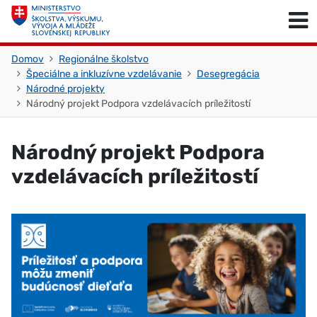
Skočiť na obsah
Skočiť na začiatok stránky
Domov
Regionálne školstvo
Špeciálne a inkluzívne vzdelávanie
Desegregácia
Národné projekty
Národný projekt Podpora vzdelávacích príležitostí
Národný projekt Podpora
vzdelávacích príležitostí