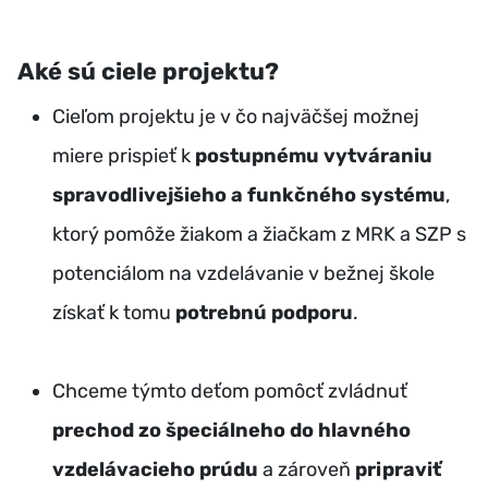
Aké sú ciele projektu?
Cieľom projektu je v čo najväčšej možnej
miere prispieť k
postupnému vytváraniu
spravodlivejšieho a funkčného systému
,
ktorý pomôže žiakom a žiačkam z MRK a SZP s
potenciálom na vzdelávanie v bežnej škole
získať k tomu
potrebnú podporu
.
Chceme týmto deťom pomôcť zvládnuť
prechod zo špeciálneho do hlavného
vzdelávacieho prúdu
a zároveň
pripraviť