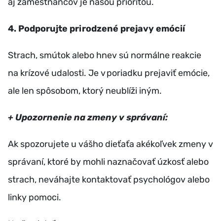
aj zamestnancov je našou prioritou.
4️
.
Podporujte prirodzené prejavy emócií
Strach, smútok alebo hnev sú normálne reakcie
na krízové udalosti. Je v poriadku prejaviť emócie,
ale len spôsobom, ktorý neublíži iným.
+ Upozornenie na zmeny v správaní:
Ak spozorujete u vášho dieťaťa akékoľvek zmeny v
správaní, ktoré by mohli naznačovať úzkosť alebo
strach, neváhajte kontaktovať psychológov alebo
linky pomoci.