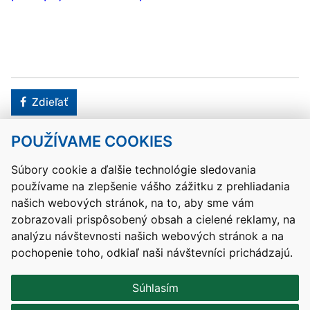
Facebook
Zdieľať
POUŽÍVAME COOKIES
Návrat hore
Súbory cookie a ďalšie technológie sledovania
používame na zlepšenie vášho zážitku z prehliadania
Kontakty
Mapa stránky
RSS
Vyhlásenie o prístupnosti
našich webových stránok, na to, aby sme vám
Nastavenia cookies
zobrazovali prispôsobený obsah a cielené reklamy, na
Prevádzkovateľom služby je Ministerstvo školstva, výskumu,
analýzu návštevnosti našich webových stránok a na
vývoja a mládeže Slovenskej republiky.
pochopenie toho, odkiaľ naši návštevníci prichádzajú.
Tvorba stránok
: Aglo Solutions
Redakčný systém
: SysCom
Súhlasím