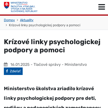
Skočiť na obsah
Skočiť na začiatok stránky
Domov
Aktuality
Krízové linky psychologickej podpory a pomoci
Krízové linky psychologickej
podpory a pomoci
16.01.2025
- Tlačové správy - Ministerstvo
Facebook
Zdieľať
Ministerstvo školstva zriadilo krízové
linky psychologickej podpory pre deti,
rodičov a pedagogických zamestnancov.