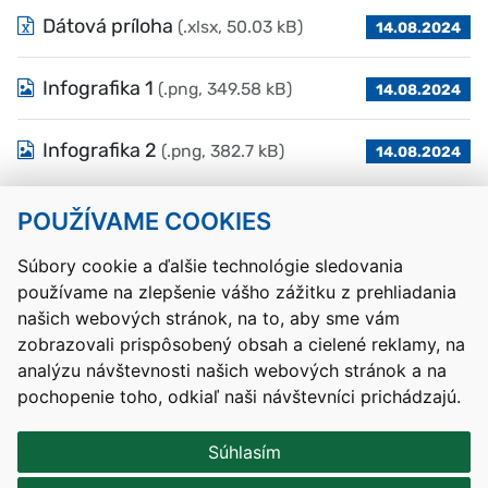
Dátová príloha
(.xlsx, 50.03 kB)
14.08.2024
Infografika 1
(.png, 349.58 kB)
14.08.2024
Infografika 2
(.png, 382.7 kB)
14.08.2024
POUŽÍVAME COOKIES
Návrat hore
Súbory cookie a ďalšie technológie sledovania
používame na zlepšenie vášho zážitku z prehliadania
Kontakty
Mapa stránky
RSS
Vyhlásenie o prístupnosti
našich webových stránok, na to, aby sme vám
Nastavenia cookies
zobrazovali prispôsobený obsah a cielené reklamy, na
Prevádzkovateľom služby je Ministerstvo školstva, výskumu,
analýzu návštevnosti našich webových stránok a na
vývoja a mládeže Slovenskej republiky.
pochopenie toho, odkiaľ naši návštevníci prichádzajú.
Tvorba stránok
: Aglo Solutions
Redakčný systém
: SysCom
Súhlasím