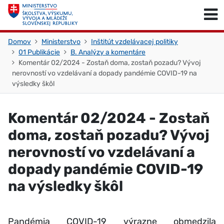
Skočiť na obsah
Skočiť na začiatok stránky
Domov
Ministerstvo
Inštitút vzdelávacej politiky
01 Publikácie
B. Analýzy a komentáre
Komentár 02/2024 - Zostaň doma, zostaň pozadu? Vývoj
nerovností vo vzdelávaní a dopady pandémie COVID-19 na
výsledky škôl
Komentár 02/2024 - Zostaň
doma, zostaň pozadu? Vývoj
nerovností vo vzdelávaní a
dopady pandémie COVID-19
na výsledky škôl
Pandémia COVID-19 výrazne obmedzila