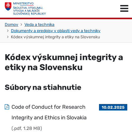
Skočiť na obsah
Skočiť na začiatok stránky
Domov
Veda a technika
Dokumenty a predpisy v oblasti vedy a techniky
Kódex výskumnej integrity a etiky na Slovensku
Kódex výskumnej integrity a
etiky na Slovensku
Súbory na stiahnutie
Code of Conduct for Research
10.02.2025
Integrity and Ethics in Slovakia
(.pdf, 1.28 MB)