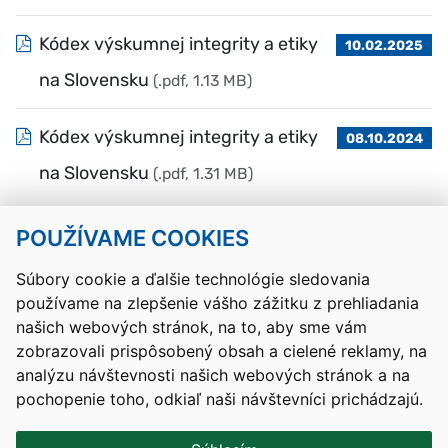
Kódex výskumnej integrity a etiky
10.02.2025
na Slovensku
(.pdf, 1.13 MB)
Kódex výskumnej integrity a etiky
08.10.2024
na Slovensku
(.pdf, 1.31 MB)
POUŽÍVAME COOKIES
Návrat hore
Súbory cookie a ďalšie technológie sledovania
používame na zlepšenie vášho zážitku z prehliadania
Kontakty
Mapa stránky
RSS
Vyhlásenie o prístupnosti
našich webových stránok, na to, aby sme vám
Nastavenia cookies
zobrazovali prispôsobený obsah a cielené reklamy, na
Prevádzkovateľom služby je Ministerstvo školstva, výskumu,
analýzu návštevnosti našich webových stránok a na
vývoja a mládeže Slovenskej republiky.
pochopenie toho, odkiaľ naši návštevníci prichádzajú.
Tvorba stránok
: Aglo Solutions
Redakčný systém
: SysCom