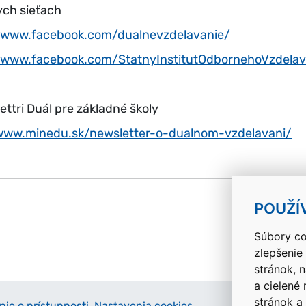
ych sieťach
//www.facebook.com/dualnevzdelavanie/
//www.facebook.com/StatnyInstitutOdbornehoVzdelav
ettri Duál pre základné školy
/www.minedu.sk/newsletter-o-dualnom-vzdelavani/
k
POUŽÍ
Súbory co
zlepšenie
stránok, 
a cielené
stránok a
nie o prístupnosti
Nastavenia cookies