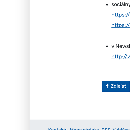
sociáln
https:
https:
v Newsl
http:/
Faceboo
Zdieľať
Kontakty
Mapa stránky
RSS
Vyhláse