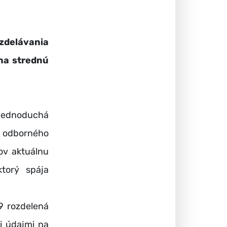
zdelávania
na strednú
jednoduchá
út odborného
ov aktuálnu
torý spája
 rozdelená
i údajmi na