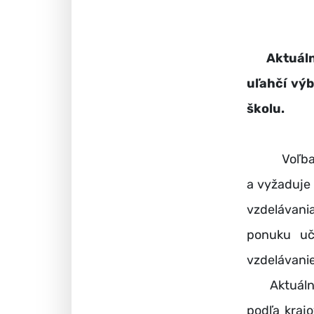
Aktuál
uľahčí vý
školu.
Voľba bud
a vyžaduje 
vzdelávani
ponuku uč
vzdelávanie
Aktuálna 
podľa kraj