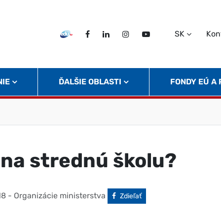
SK
Kon
EDU TV
Facebook
LinkedIn
Instagram
Twitter
NIE
ĎALŠIE OBLASTI
FONDY EÚ A
na strednú školu?
18
- Organizácie ministerstva
Facebook
Zdieľať