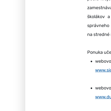
zamestnáva
školákov a
správneho 
na stredné 
Ponuka uče
webovom
www.si
webovom
www.du