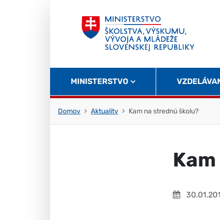
Skočiť na obsah
Skočiť na začiatok stránky
MINISTERSTVO
VZDELÁVA
Domov
Aktuality
Kam na strednú školu?
Kam 
30.01.20