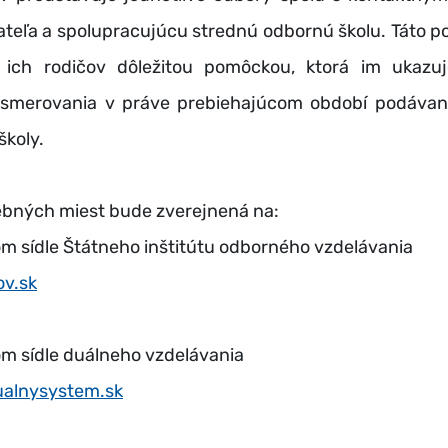
teľa a spolupracujúcu strednú odbornú školu. Táto po
 ich rodičov dôležitou pomôckou, ktorá im ukazu
smerovania v práve prebiehajúcom období podávani
školy.
bných miest bude zverejnená na:
 sídle Štátneho inštitútu odborného vzdelávania
ov.sk
 sídle duálneho vzdelávania
alnysystem.sk