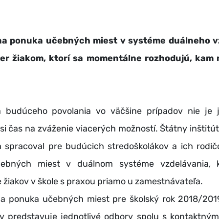
na ponuka učebných miest v systéme duálneho v
ber žiakom, ktorí sa momentálne rozhodujú, kam 
úceho povolania vo väčšine prípadov nie je 
si čas na zváženie viacerých možností. Štátny inštit
a spracoval pre budúcich stredoškolákov a ich rodič
ebných miest v duálnom systéme vzdelávania, k
 žiakov v škole s praxou priamo u zamestnávateľa.
ponuka učebných miest pre školský rok 2018/2019
ov predstavuje jednotlivé odbory spolu s kontaktným