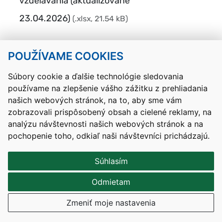
vzdelávania (aktualizované
23.04.2026)
(.xlsx, 21.54 kB)
POUŽÍVAME COOKIES
Návrat hore
Súbory cookie a ďalšie technológie sledovania
Kontakty
Mapa stránky
RSS
Vyhlásenie o prístupnosti
používame na zlepšenie vášho zážitku z prehliadania
Nastavenia cookies
našich webových stránok, na to, aby sme vám
zobrazovali prispôsobený obsah a cielené reklamy, na
Prevádzkovateľom služby je Ministerstvo školstva, výskumu,
analýzu návštevnosti našich webových stránok a na
vývoja a mládeže Slovenskej republiky.
pochopenie toho, odkiaľ naši návštevníci prichádzajú.
Tvorba stránok
: Aglo Solutions
Redakčný systém
: SysCom
Súhlasím
Odmietam
Zmeniť moje nastavenia