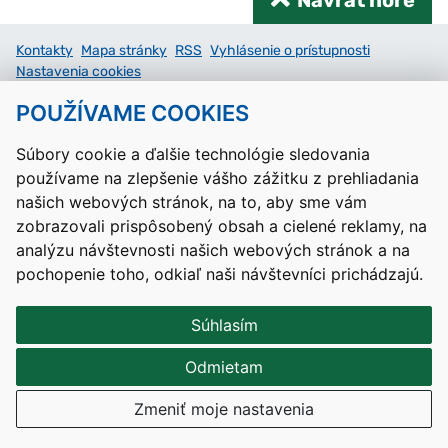
Kontakty
Mapa stránky
RSS
Vyhlásenie o prístupnosti
Nastavenia cookies
Prevádzkovateľom služby je Ministerstvo školstva, výskumu,
POUŽÍVAME COOKIES
vývoja a mládeže Slovenskej republiky.
Súbory cookie a ďalšie technológie sledovania
Tvorba stránok
: Aglo Solutions
používame na zlepšenie vášho zážitku z prehliadania
Redakčný systém
: SysCom
našich webových stránok, na to, aby sme vám
zobrazovali prispôsobený obsah a cielené reklamy, na
analýzu návštevnosti našich webových stránok a na
pochopenie toho, odkiaľ naši návštevníci prichádzajú.
Súhlasím
Odmietam
Zmeniť moje nastavenia