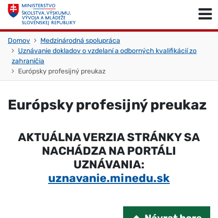
Skočiť na obsah
Skočiť na začiatok stránky
Domov
Medzinárodná spolupráca
Uznávanie dokladov o vzdelaní a odborných kvalifikácií zo
zahraničia
Európsky profesijný preukaz
Európsky profesijný preukaz
AKTUÁLNA VERZIA STRÁNKY SA
NACHÁDZA NA PORTÁLI
UZNÁVANIA:
uznavanie.minedu.sk
Návrat hore