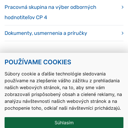
Pracovná skupina na výber odborných
hodnotiteľov CP 4
Dokumenty, usmernenia a príručky
POUŽÍVAME COOKIES
Návrat hore
Súbory cookie a ďalšie technológie sledovania
používame na zlepšenie vášho zážitku z prehliadania
Kontakty
Mapa stránky
RSS
Vyhlásenie o prístupnosti
našich webových stránok, na to, aby sme vám
Nastavenia cookies
zobrazovali prispôsobený obsah a cielené reklamy, na
Prevádzkovateľom služby je Ministerstvo školstva, výskumu,
analýzu návštevnosti našich webových stránok a na
vývoja a mládeže Slovenskej republiky.
pochopenie toho, odkiaľ naši návštevníci prichádzajú.
Tvorba stránok
: Aglo Solutions
Redakčný systém
: SysCom
Súhlasím