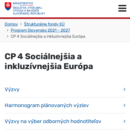
Skočiť na obsah
Skočiť na začiatok stránky
Domov
Štrukturálne fondy EÚ
Program Slovensko 2021 – 2027
CP 4 Sociálnejšia a inkluzívnejšia Európa
CP 4 Sociálnejšia a
inkluzívnejšia Európa
Výzvy
Harmonogram plánovaných výziev
Výzvy na výber odborných hodnotiteľov