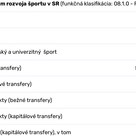
m rozvoja športu v SR
(funkčná klasifikácia: 08.1.0 
ský a univerzitný šport
ransfery)
vé transfery)
ty (bežné transfery)
ty (kapitálové transfery)
(kapitálové transfery), v tom