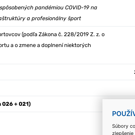
 spôsobených pandémiou COVID-19 na
aštruktúry a profesionálny šport
ortovcov (podľa Zákona č. 228/2019 Z. z. o
portu a o zmene a doplnení niektorých
 026 + 021)
9
POUŽÍ
Súbory co
zlepšenie