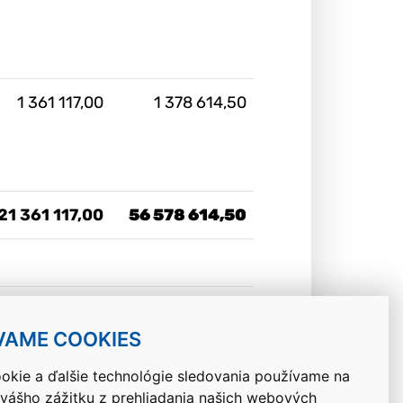
1 361 117,00
1 378 614,50
21 361 117,00
56 578 614,50
8 559 550,00
133 168 440,41
VAME COOKIES
okie a ďalšie technológie sledovania používame na
 vášho zážitku z prehliadania našich webových