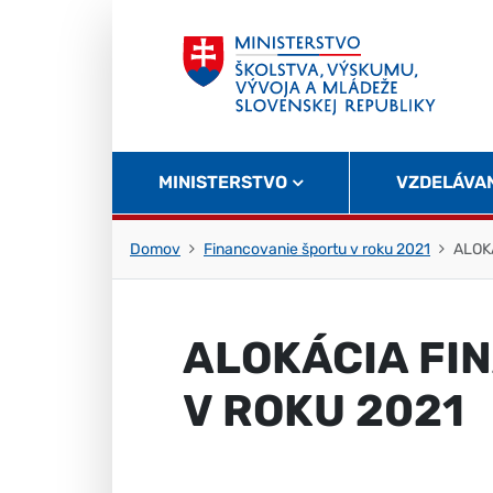
Skočiť na obsah
Skočiť na začiatok stránky
MINISTERSTVO
VZDELÁVA
Domov
Financovanie športu v roku 2021
ALOK
ALOKÁCIA FI
V ROKU 2021