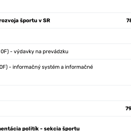
ozvoja športu v SR
7
 0F) - výdavky na prevádzku
0F) - informačný systém a informačné
7
ntácia politík - sekcia športu