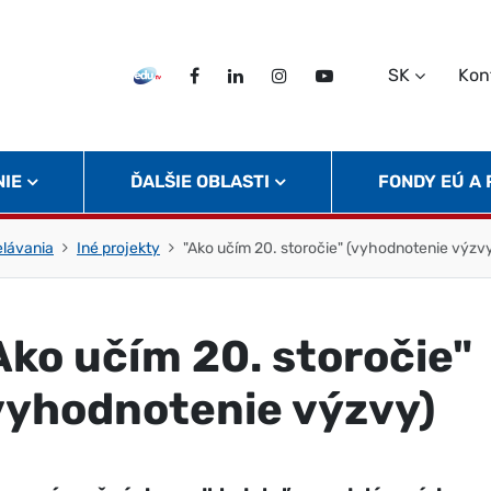
SK
Kon
EDU TV
Facebook
LinkedIn
Instagram
Twitter
NIE
ĎALŠIE OBLASTI
FONDY EÚ A
elávania
Iné projekty
"Ako učím 20. storočie" (vyhodnotenie výzv
Ako učím 20. storočie"
vyhodnotenie výzvy)