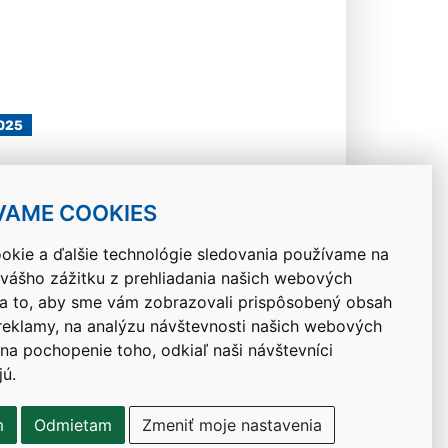
2025
VAME COOKIES
okie a ďalšie technológie sledovania používame na
 vášho zážitku z prehliadania našich webových
Návrat hore
na to, aby sme vám zobrazovali prispôsobený obsah
 reklamy, na analýzu návštevnosti našich webových
 na pochopenie toho, odkiaľ naši návštevníci
jú.
m
Odmietam
Zmeniť moje nastavenia