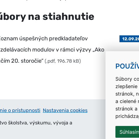
úbory na stiahnutie
Zoznam úspešných predkladateľov
12.09.
zdelávacích modulov v rámci výzvy „Ako
čím 20. storočie“
(.pdf, 196.78 kB)
POUŽÍ
Súbory co
zlepšenie
stránok, 
a cielené
stránok a
nie o prístupnosti
Nastavenia cookies
prichádza
tvo školstva, výskumu, vývoja a
Súhlasí