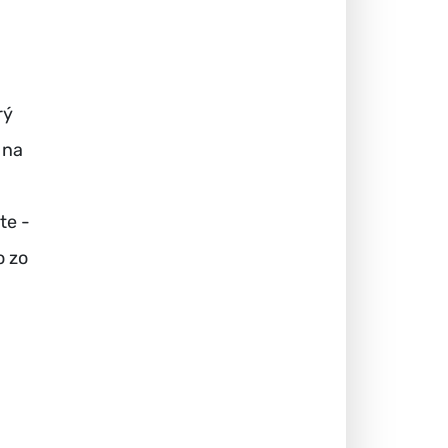
rý
 na
te -
o zo