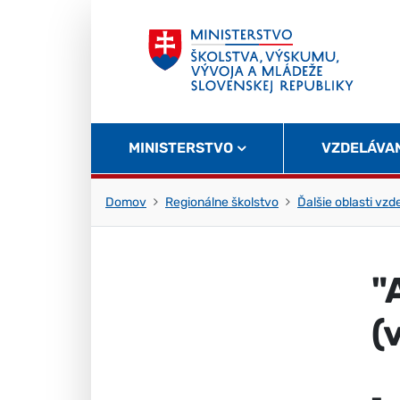
Skočiť na obsah
Skočiť na začiatok stránky
MINISTERSTVO
VZDELÁVA
Domov
Regionálne školstvo
Ďalšie oblasti vzd
"
(