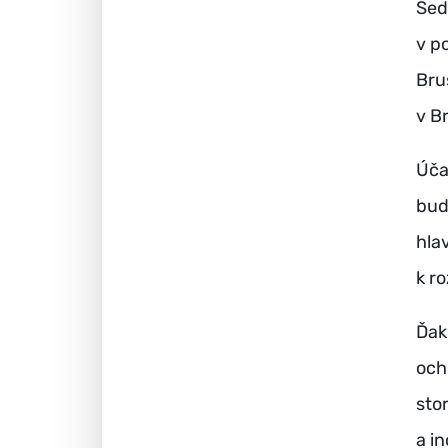
Sed
v p
Bru
v Br
Úča
bud
hla
k r
Ďak
och
sto
a i