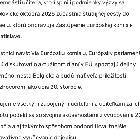
emnásti učitelia, ktorí splnili podmienky výzvy sa
olovičke októbra 2025 zúčastnia študijnej cesty do
selu, ktorú pripravuje Zastúpenie Európskej komisie
atislave.
stníci navštívia Európsku komisiu, Európsky parlament
ú diskutovať o aktuálnom dianí v EÚ, spoznajú dejiny
vného mesta Belgicka a budú mať veľa príležitostí
ozhovorom, ako učia 20. storočie.
ujeme všetkým zapojeným učiteľom a učiteľkám za ic
otu podeliť sa so svojimi skúsenosťami z vyučovania 2
ročia a aj takýmto spôsobom podporili kvalitnejšie
novatívne vyučovanie dejepisu.