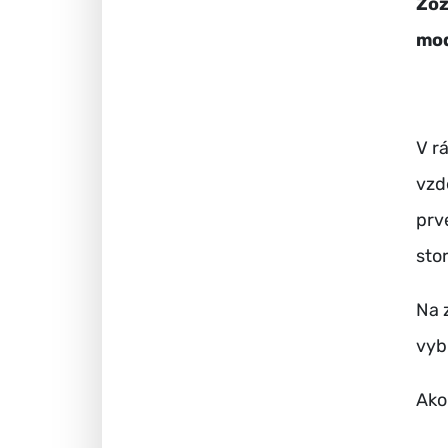
Zoz
mod
V r
vzd
prv
stor
Na 
vyb
Ako