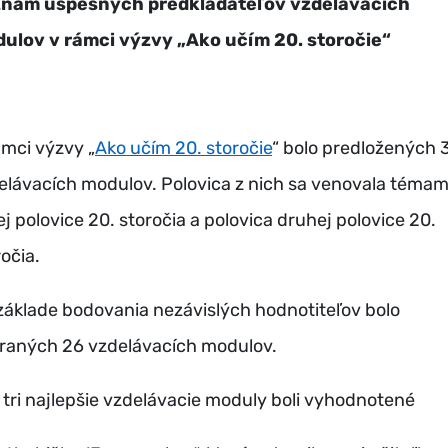
nam úspešných predkladateľov vzdelávacích
ulov v rámci výzvy „Ako učím 20. storočie“
ámci výzvy „
Ako učím 20. storočie
“ bolo predložených 
elávacích modulov. Polovica z nich sa venovala téma
ej polovice 20. storočia a polovica druhej polovice 20.
očia.
základe bodovania nezávislých hodnotiteľov bolo
raných 26 vzdelávacích modulov.
 tri najlepšie vzdelávacie moduly boli vyhodnotené