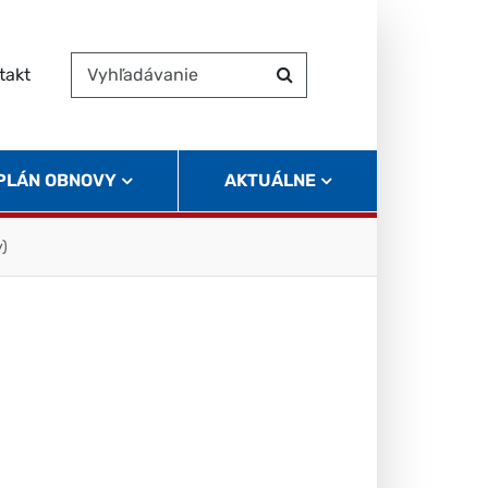
takt
Vyhľadávanie
Hľadať
 PLÁN OBNOVY
AKTUÁLNE
y)