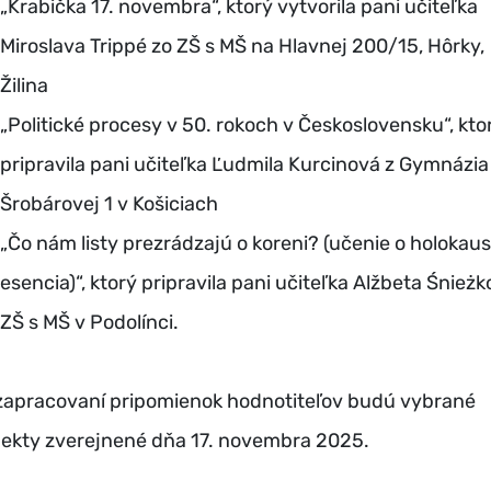
„Krabička 17. novembra“, ktorý vytvorila pani učiteľka
Miroslava Trippé zo ZŠ s MŠ na Hlavnej 200/15, Hôrky,
Žilina
„Politické procesy v 50. rokoch v Československu“, kto
pripravila pani učiteľka Ľudmila Kurcinová z Gymnázia
Šrobárovej 1 v Košiciach
„Čo nám listy prezrádzajú o koreni? (učenie o holokaus
esencia)“, ktorý pripravila pani učiteľka Alžbeta Śnieżk
ZŠ s MŠ v Podolínci.
zapracovaní pripomienok hodnotiteľov budú vybrané
jekty zverejnené dňa 17. novembra 2025.