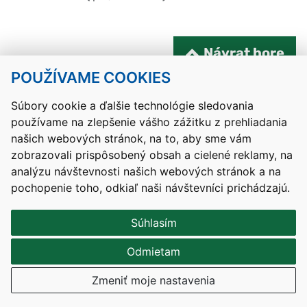
Návrat hore
POUŽÍVAME COOKIES
Kontakty
Mapa stránky
RSS
Vyhlásenie o prístupnosti
Nastavenia cookies
Súbory cookie a ďalšie technológie sledovania
používame na zlepšenie vášho zážitku z prehliadania
Prevádzkovateľom služby je Ministerstvo školstva, výskumu,
našich webových stránok, na to, aby sme vám
vývoja a mládeže Slovenskej republiky.
zobrazovali prispôsobený obsah a cielené reklamy, na
Tvorba stránok
: Aglo Solutions
analýzu návštevnosti našich webových stránok a na
Redakčný systém
: SysCom
pochopenie toho, odkiaľ naši návštevníci prichádzajú.
Súhlasím
Odmietam
Zmeniť moje nastavenia