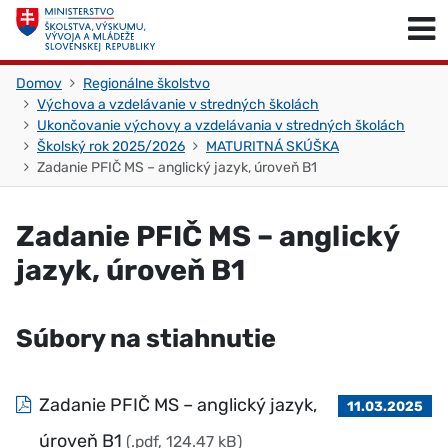
Skočiť na obsah
Skočiť na začiatok stránky
Domov
Regionálne školstvo
Výchova a vzdelávanie v stredných školách
Ukončovanie výchovy a vzdelávania v stredných školách
Školský rok 2025/2026
MATURITNÁ SKÚŠKA
Zadanie PFIČ MS – anglický jazyk, úroveň B1
Zadanie PFIČ MS – anglický
jazyk, úroveň B1
Súbory na stiahnutie
Zadanie PFIČ MS – anglický jazyk,
11.03.2025
úroveň B1
(.pdf, 124.47 kB)