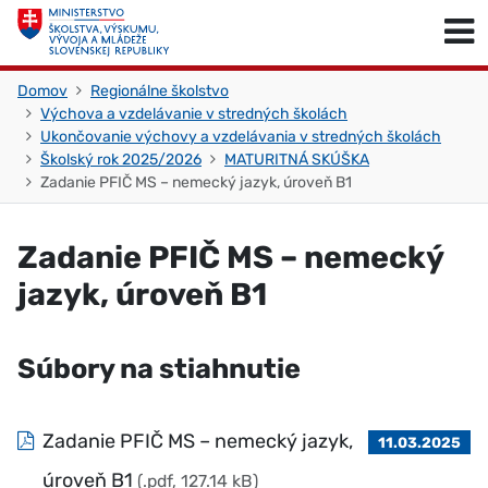
Skočiť na obsah
Skočiť na začiatok stránky
Domov
Regionálne školstvo
Výchova a vzdelávanie v stredných školách
Ukončovanie výchovy a vzdelávania v stredných školách
Školský rok 2025/2026
MATURITNÁ SKÚŠKA
Zadanie PFIČ MS – nemecký jazyk, úroveň B1
Zadanie PFIČ MS – nemecký
jazyk, úroveň B1
Súbory na stiahnutie
Zadanie PFIČ MS – nemecký jazyk,
11.03.2025
úroveň B1
(.pdf, 127.14 kB)