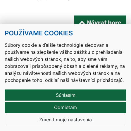
Návrat hore
POUŽÍVAME COOKIES
Kontakty
Mapa stránky
RSS
Vyhlásenie o prístupnosti
Nastavenia cookies
Súbory cookie a ďalšie technológie sledovania
používame na zlepšenie vášho zážitku z prehliadania
Prevádzkovateľom služby je Ministerstvo školstva, výskumu,
našich webových stránok, na to, aby sme vám
vývoja a mládeže Slovenskej republiky.
zobrazovali prispôsobený obsah a cielené reklamy, na
Tvorba stránok
: Aglo Solutions
analýzu návštevnosti našich webových stránok a na
Redakčný systém
: SysCom
pochopenie toho, odkiaľ naši návštevníci prichádzajú.
Súhlasím
Odmietam
Zmeniť moje nastavenia