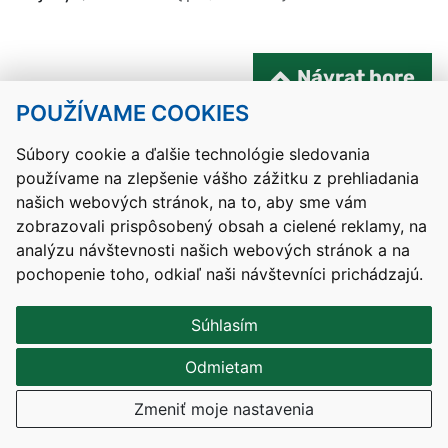
Návrat hore
POUŽÍVAME COOKIES
Kontakty
Mapa stránky
RSS
Vyhlásenie o prístupnosti
Nastavenia cookies
Súbory cookie a ďalšie technológie sledovania
používame na zlepšenie vášho zážitku z prehliadania
Prevádzkovateľom služby je Ministerstvo školstva, výskumu,
našich webových stránok, na to, aby sme vám
vývoja a mládeže Slovenskej republiky.
zobrazovali prispôsobený obsah a cielené reklamy, na
Tvorba stránok
: Aglo Solutions
analýzu návštevnosti našich webových stránok a na
Redakčný systém
: SysCom
pochopenie toho, odkiaľ naši návštevníci prichádzajú.
Súhlasím
Odmietam
Zmeniť moje nastavenia