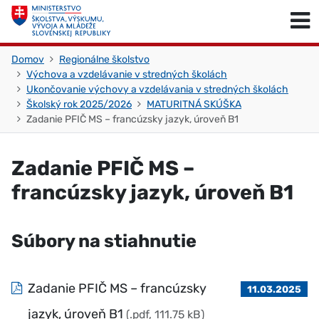
Skočiť na obsah
Skočiť na začiatok stránky
Domov
Regionálne školstvo
Výchova a vzdelávanie v stredných školách
Ukončovanie výchovy a vzdelávania v stredných školách
Školský rok 2025/2026
MATURITNÁ SKÚŠKA
Zadanie PFIČ MS – francúzsky jazyk, úroveň B1
Zadanie PFIČ MS –
francúzsky jazyk, úroveň B1
Súbory na stiahnutie
Zadanie PFIČ MS – francúzsky
11.03.2025
jazyk, úroveň B1
(.pdf, 111.75 kB)