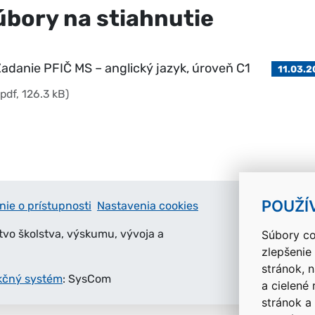
úbory na stiahnutie
adanie PFIČ MS – anglický jazyk, úroveň C1
11.03.
.pdf, 126.3 kB)
POUŽÍ
nie o prístupnosti
Nastavenia cookies
tvo školstva, výskumu, vývoja a
Súbory co
zlepšenie
stránok, 
kčný systém
: SysCom
a cielené
stránok a