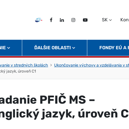
SK
Kon
EDU TV
Facebook
LinkedIn
Instagram
Twitter
NIE
ĎALŠIE OBLASTI
FONDY EÚ A
vanie v stredných školách
Ukončovanie výchovy a vzdelávania v s
cký jazyk, úroveň C1
adanie PFIČ MS –
nglický jazyk, úroveň C