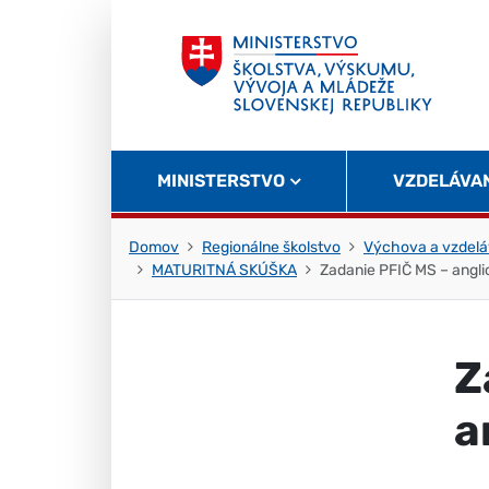
Skočiť na obsah
Skočiť na začiatok stránky
MINISTERSTVO
VZDELÁVA
Domov
Regionálne školstvo
Výchova a vzdelá
MATURITNÁ SKÚŠKA
Zadanie PFIČ MS – angli
Z
a