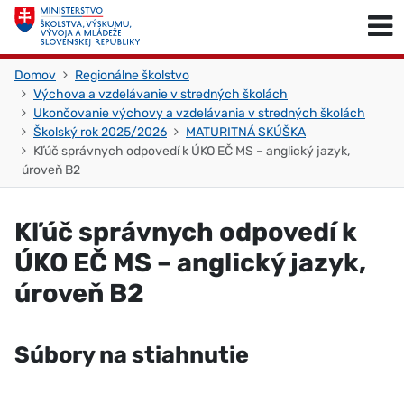
Skočiť na obsah
Skočiť na začiatok stránky
Domov
Regionálne školstvo
Výchova a vzdelávanie v stredných školách
Ukončovanie výchovy a vzdelávania v stredných školách
Školský rok 2025/2026
MATURITNÁ SKÚŠKA
Kľúč správnych odpovedí k ÚKO EČ MS – anglický jazyk,
úroveň B2
Kľúč správnych odpovedí k
ÚKO EČ MS – anglický jazyk,
úroveň B2
Súbory na stiahnutie