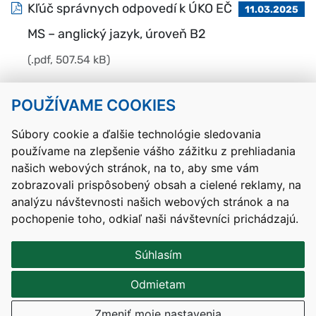
Kľúč správnych odpovedí k ÚKO EČ
11.03.2025
MS – anglický jazyk, úroveň B2
(.pdf, 507.54 kB)
POUŽÍVAME COOKIES
Návrat hore
Súbory cookie a ďalšie technológie sledovania
používame na zlepšenie vášho zážitku z prehliadania
Kontakty
Mapa stránky
RSS
Vyhlásenie o prístupnosti
našich webových stránok, na to, aby sme vám
Nastavenia cookies
zobrazovali prispôsobený obsah a cielené reklamy, na
Prevádzkovateľom služby je Ministerstvo školstva, výskumu,
analýzu návštevnosti našich webových stránok a na
vývoja a mládeže Slovenskej republiky.
pochopenie toho, odkiaľ naši návštevníci prichádzajú.
Tvorba stránok
: Aglo Solutions
Redakčný systém
: SysCom
Súhlasím
Odmietam
Zmeniť moje nastavenia