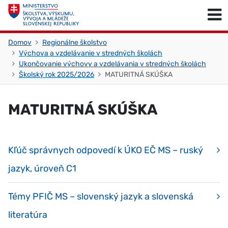
Skočiť na obsah
Skočiť na začiatok stránky
Domov
Regionálne školstvo
Výchova a vzdelávanie v stredných školách
Ukončovanie výchovy a vzdelávania v stredných školách
Školský rok 2025/2026
MATURITNÁ SKÚŠKA
MATURITNÁ SKÚŠKA
Kľúč správnych odpovedí k ÚKO EČ MS – ruský
jazyk, úroveň C1
Témy PFIČ MS – slovenský jazyk a slovenská
literatúra