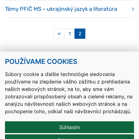
Témy PFIČ MS – ukrajinský jazyk a literatúra
Aktuálna
«
1
2
stránka
2
POUŽÍVAME COOKIES
Návrat hore
Súbory cookie a ďalšie technológie sledovania
používame na zlepšenie vášho zážitku z prehliadania
Kontakty
Mapa stránky
RSS
Vyhlásenie o prístupnosti
našich webových stránok, na to, aby sme vám
Nastavenia cookies
zobrazovali prispôsobený obsah a cielené reklamy, na
Prevádzkovateľom služby je Ministerstvo školstva, výskumu,
analýzu návštevnosti našich webových stránok a na
vývoja a mládeže Slovenskej republiky.
pochopenie toho, odkiaľ naši návštevníci prichádzajú.
Tvorba stránok
: Aglo Solutions
Redakčný systém
: SysCom
Súhlasím