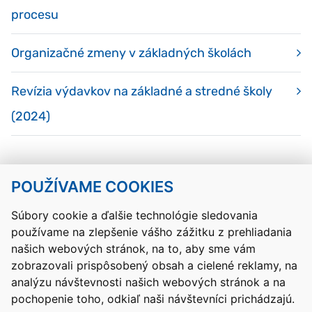
procesu
Organizačné zmeny v základných školách
Revízia výdavkov na základné a stredné školy
(2024)
POUŽÍVAME COOKIES
Návrat hore
Súbory cookie a ďalšie technológie sledovania
používame na zlepšenie vášho zážitku z prehliadania
Kontakty
Mapa stránky
RSS
Vyhlásenie o prístupnosti
našich webových stránok, na to, aby sme vám
Nastavenia cookies
zobrazovali prispôsobený obsah a cielené reklamy, na
Prevádzkovateľom služby je Ministerstvo školstva, výskumu,
analýzu návštevnosti našich webových stránok a na
vývoja a mládeže Slovenskej republiky.
pochopenie toho, odkiaľ naši návštevníci prichádzajú.