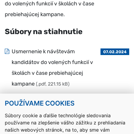
do volených funkcií v školách v čase
prebiehajúcej kampane.
Súbory na stiahnutie
Usmernenie k návštevám
07.02.2024
kandidátov do volených funkcií v
školách v čase prebiehajúcej
kampane
(.pdf, 221.15 kB)
POUŽÍVAME COOKIES
Návrat hore
Súbory cookie a ďalšie technológie sledovania
používame na zlepšenie vášho zážitku z prehliadania
Kontakty
Mapa stránky
RSS
Vyhlásenie o prístupnosti
našich webových stránok, na to, aby sme vám
Nastavenia cookies