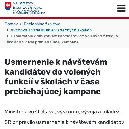
Skočiť na obsah
Skočiť na začiatok stránky
Domov
Regionálne školstvo
Výchova a vzdelávanie v stredných školách
Usmernenie k návštevám kandidátov do volených funkcií v
školách v čase prebiehajúcej kampane
Usmernenie k návštevám
kandidátov do volených
funkcií v školách v čase
prebiehajúcej kampane
Ministerstvo školstva, výskumu, vývoja a mládeže
SR pripravilo usmernenie k návštevám kandidátov