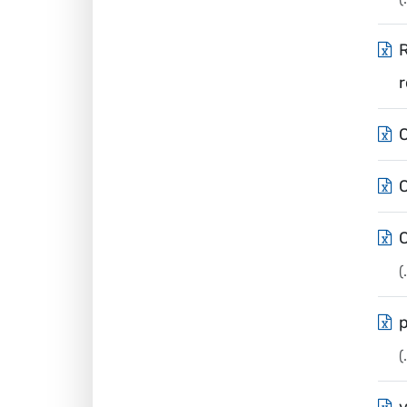
R
(
(