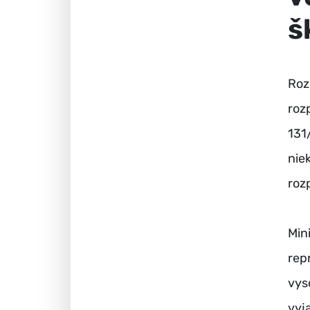
š
Roz
roz
131
nie
roz
Min
rep
vys
vyj