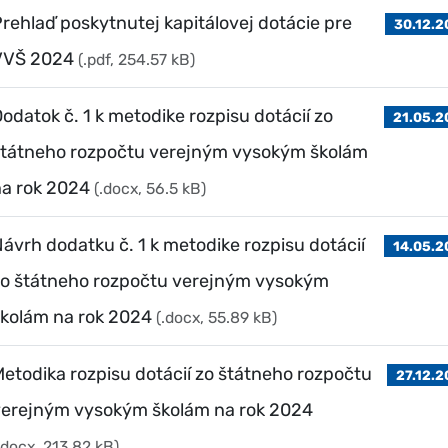
rehlaď poskytnutej kapitálovej dotácie pre
30.12.
VVŠ 2024
(.pdf, 254.57 kB)
odatok č. 1 k metodike rozpisu dotácií zo
21.05.2
štátneho rozpočtu verejným vysokým školám
a rok 2024
(.docx, 56.5 kB)
ávrh dodatku č. 1 k metodike rozpisu dotácií
14.05.2
zo štátneho rozpočtu verejným vysokým
kolám na rok 2024
(.docx, 55.89 kB)
etodika rozpisu dotácií zo štátneho rozpočtu
27.12.
verejným vysokým školám na rok 2024
.docx, 213.82 kB)