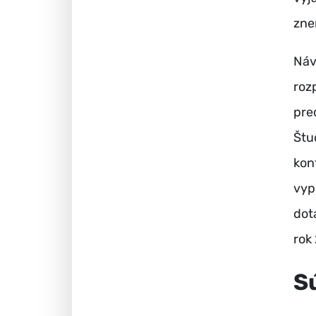
zne
Náv
roz
pre
Štu
kon
vyp
dot
rok
S