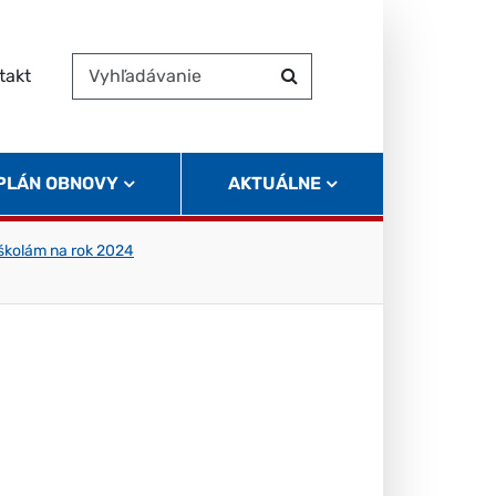
takt
Vyhľadávanie
Hľadať
 PLÁN OBNOVY
AKTUÁLNE
školám na rok 2024