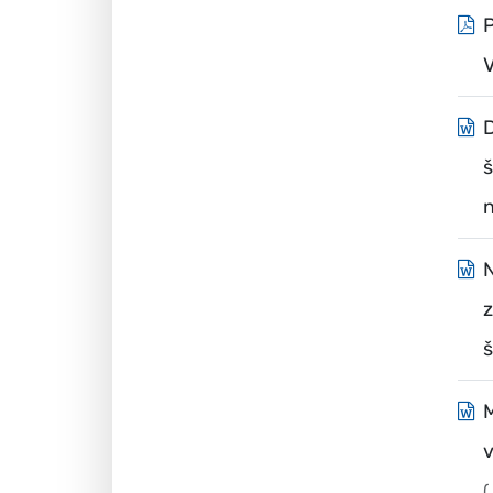
P
D
n
N
š
M
(