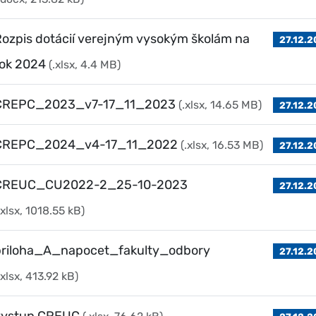
ozpis dotácií verejným vysokým školám na
27.12.
rok 2024
(.xlsx, 4.4 MB)
CREPC_2023_v7-17_11_2023
(.xlsx, 14.65 MB)
27.12.
CREPC_2024_v4-17_11_2022
(.xlsx, 16.53 MB)
27.12.
CREUC_CU2022-2_25-10-2023
27.12.
.xlsx, 1018.55 kB)
priloha_A_napocet_fakulty_odbory
27.12.
.xlsx, 413.92 kB)