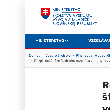
Skočiť na obsah
Skočiť na začiatok stránky
MINISTERSTVO
VZDELÁVA
Domov
Vysoké školstvo
Financovanie vysokéh
Rozpis dotácií zo štátneho rozpočtu verejným 
R
š
v