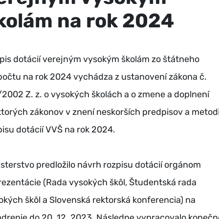
kolám na rok 2024
pis dotácií verejným vysokým školám zo štátneho
počtu na rok 2024 vychádza z ustanovení zákona č.
/2002 Z. z. o vysokých školách a o zmene a doplnení
ktorých zákonov v znení neskorších predpisov a metod
pisu dotácií VVŠ na rok 2024.
isterstvo predložilo návrh rozpisu dotácií orgánom
rezentácie (Rada vysokých škôl, Študentská rada
okých škôl a Slovenská rektorská konferencia) na
adrenie do 20. 12. 2023. Následne vypracovalo konečn