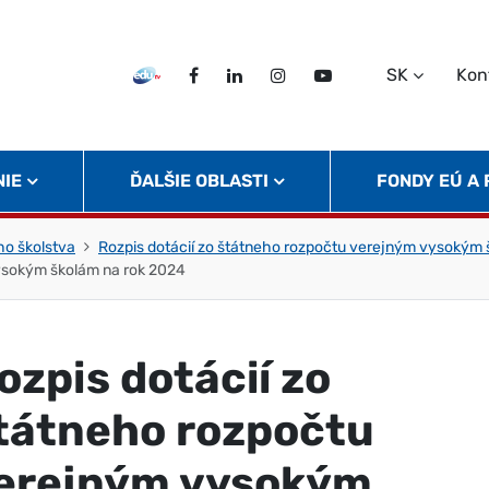
SK
Kon
EDU TV
Facebook
LinkedIn
Instagram
Twitter
NIE
ĎALŠIE OBLASTI
FONDY EÚ A
o školstva
Rozpis dotácií zo štátneho rozpočtu verejným vysokým 
vysokým školám na rok 2024
ozpis dotácií zo
tátneho rozpočtu
erejným vysokým