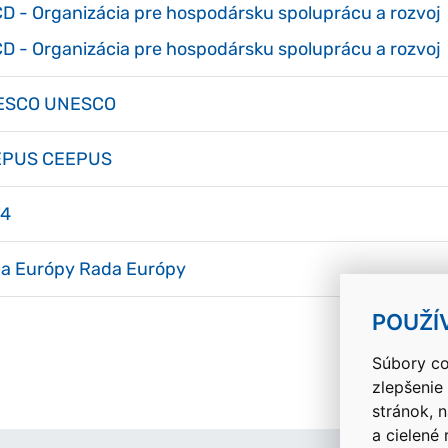
D - Organizácia pre hospodársku spoluprácu a rozvoj
D - Organizácia pre hospodársku spoluprácu a rozvoj
ESCO UNESCO
EPUS CEEPUS
V4
a Európy Rada Európy
POUŽÍ
Súbory co
zlepšenie
stránok, 
a cielené