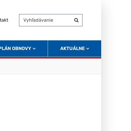
takt
Vyhľadávanie
Hľadať
 PLÁN OBNOVY
AKTUÁLNE