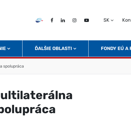
SK
Kon
EDU TV
Facebook
LinkedIn
Instagram
Twitter
NIE
ĎALŠIE OBLASTI
FONDY EÚ A
na spolupráca
ultilaterálna
polupráca