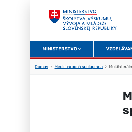
Skočiť na obsah
Skočiť na začiatok stránky
MINISTERSTVO
VZDELÁVA
Domov
Medzinárodná spolupráca
Multilaterál
M
s