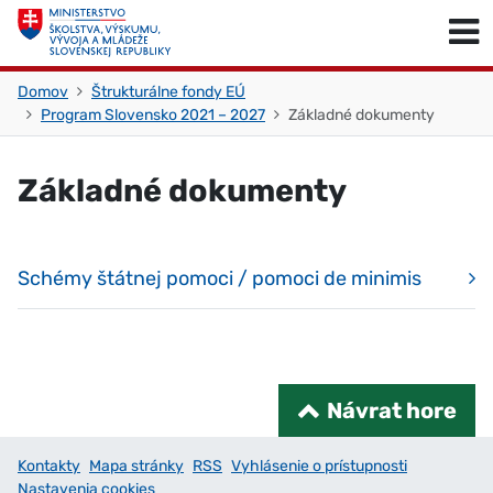
Skočiť na obsah
Skočiť na začiatok stránky
Domov
Štrukturálne fondy EÚ
Program Slovensko 2021 – 2027
Základné dokumenty
Základné dokumenty
Schémy štátnej pomoci / pomoci de minimis
Návrat hore
Kontakty
Mapa stránky
RSS
Vyhlásenie o prístupnosti
Nastavenia cookies