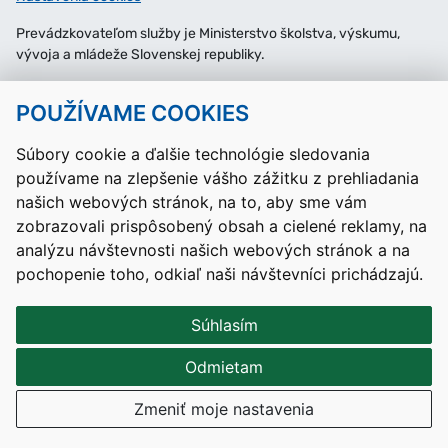
Prevádzkovateľom služby je Ministerstvo školstva, výskumu,
vývoja a mládeže Slovenskej republiky.
Tvorba stránok
: Aglo Solutions
POUŽÍVAME COOKIES
Redakčný systém
: SysCom
Súbory cookie a ďalšie technológie sledovania
používame na zlepšenie vášho zážitku z prehliadania
našich webových stránok, na to, aby sme vám
zobrazovali prispôsobený obsah a cielené reklamy, na
analýzu návštevnosti našich webových stránok a na
pochopenie toho, odkiaľ naši návštevníci prichádzajú.
Súhlasím
Odmietam
Zmeniť moje nastavenia