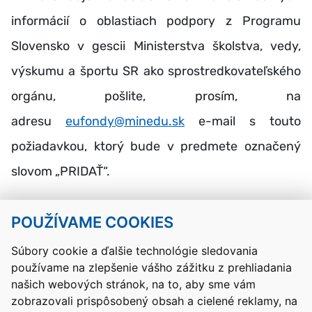
informácií o oblastiach podpory z Programu
Slovensko v gescii Ministerstva školstva, vedy,
výskumu a športu SR ako sprostredkovateľského
orgánu, pošlite, prosím, na
adresu
eufondy@minedu.sk
e-mail s touto
požiadavkou, ktorý bude v predmete označený
slovom „PRIDAŤ“.
POUŽÍVAME COOKIES
Návrat hore
Súbory cookie a ďalšie technológie sledovania
používame na zlepšenie vášho zážitku z prehliadania
Kontakty
Mapa stránky
RSS
Vyhlásenie o prístupnosti
našich webových stránok, na to, aby sme vám
Nastavenia cookies
zobrazovali prispôsobený obsah a cielené reklamy, na
Prevádzkovateľom služby je Ministerstvo školstva, výskumu,