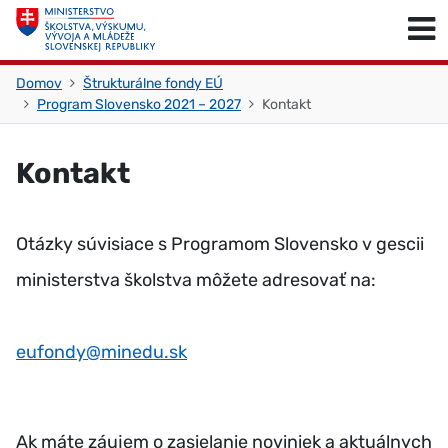
Skočiť na obsah
Skočiť na začiatok stránky
Domov
Štrukturálne fondy EÚ
Program Slovensko 2021 – 2027
Kontakt
Kontakt
Otázky súvisiace s Programom Slovensko v gescii
ministerstva školstva môžete adresovať na:
eufondy@minedu.sk
Ak máte záujem o zasielanie noviniek a aktuálnych