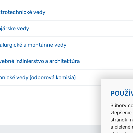
ktrotechnické vedy
ojárske vedy
alurgické a montánne vedy
vebné inžinierstvo a architektúra
hnické vedy (odborová komisia)
POUŽÍ
Súbory co
zlepšenie
stránok, 
a cielené