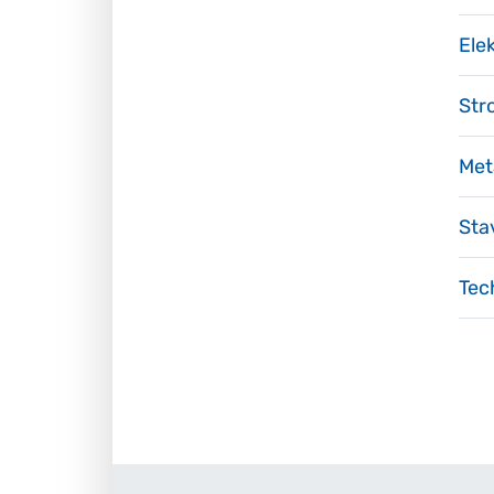
Ele
Str
Met
Sta
Tec