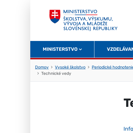
Skočiť na obsah
Skočiť na začiatok stránky
MINISTERSTVO
VZDELÁVA
Domov
Vysoké školstvo
Periodické hodnotenie
Technické vedy
T
Inf