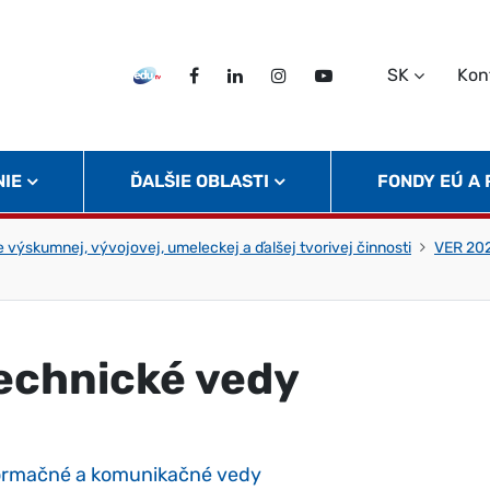
SK
Kon
EDU TV
Facebook
LinkedIn
Instagram
Twitter
NIE
ĎALŠIE OBLASTI
FONDY EÚ A
 výskumnej, vývojovej, umeleckej a ďalšej tvorivej činnosti
VER 20
echnické vedy
ormačné a komunikačné vedy