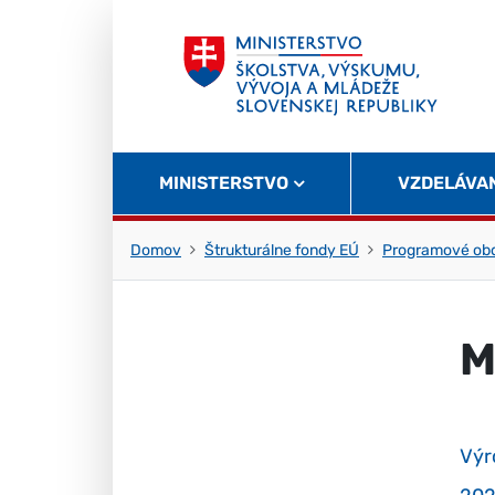
Skočiť na obsah
Skočiť na začiatok stránky
MINISTERSTVO
VZDELÁVA
Domov
Štrukturálne fondy EÚ
Programové obd
M
Výr