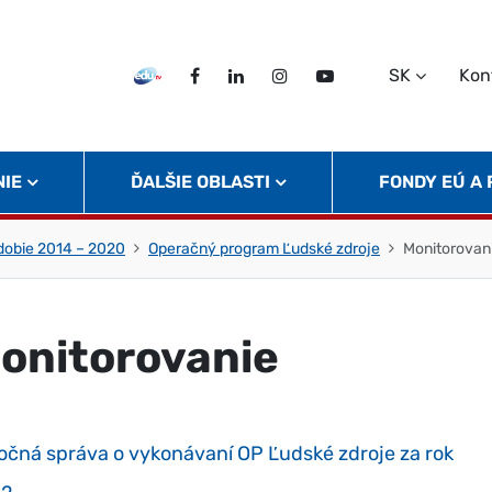
SK
Kon
EDU TV
Facebook
LinkedIn
Instagram
Twitter
NIE
ĎALŠIE OBLASTI
FONDY EÚ A
obie 2014 – 2020
Operačný program Ľudské zdroje
Monitorovan
onitorovanie
očná správa o vykonávaní OP Ľudské zdroje za rok