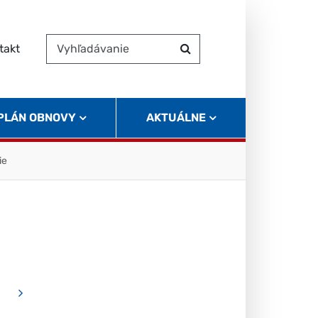
takt
Vyhľadávanie
Hľadať
 PLÁN OBNOVY
AKTUÁLNE
ie