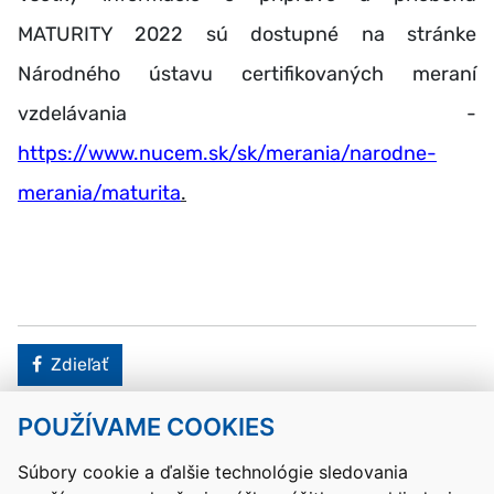
MATURITY 2022 sú dostupné na stránke
Národného ústavu certifikovaných meraní
vzdelávania -
https://www.nucem.sk/sk/merania/narodne-
merania/maturita
.
Facebook
Zdieľať
POUŽÍVAME COOKIES
Návrat hore
Súbory cookie a ďalšie technológie sledovania