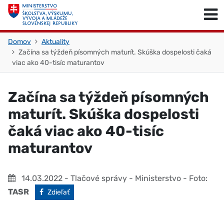
Skočiť na obsah
Skočiť na začiatok stránky
Domov
Aktuality
Začína sa týždeň písomných maturít. Skúška dospelosti čaká
viac ako 40-tisíc maturantov
Začína sa týždeň písomných
maturít. Skúška dospelosti
čaká viac ako 40-tisíc
maturantov
14.03.2022
- Tlačové správy - Ministerstvo
- Foto:
TASR
Facebook
Zdieľať