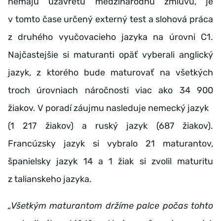
nemajú uzavretú medzinárodnú zmluvu, je
v tomto čase určený externý test a slohová práca
z druhého vyučovacieho jazyka na úrovni C1.
Najčastejšie si maturanti opäť vyberali anglický
jazyk, z ktorého bude maturovať na všetkých
troch úrovniach náročnosti viac ako 34 900
žiakov. V poradí záujmu nasleduje nemecký jazyk
(1 217 žiakov) a ruský jazyk (687 žiakov).
Francúzsky jazyk si vybralo 21 maturantov,
španielsky jazyk 14 a 1 žiak si zvolil maturitu
z talianskeho jazyka.
„Všetkým maturantom držíme palce počas tohto