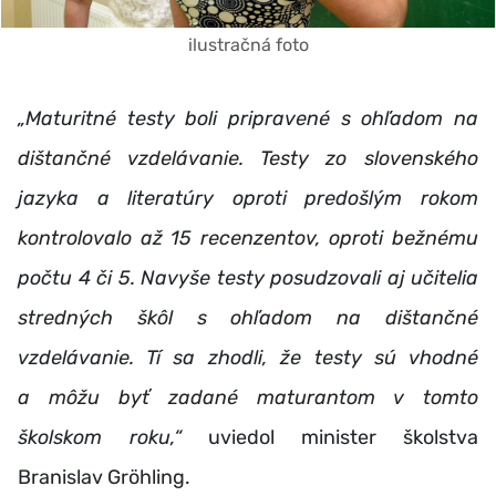
ilustračná foto
„Maturitné testy boli pripravené s ohľadom na
dištančné vzdelávanie. Testy zo slovenského
jazyka a literatúry oproti predošlým rokom
kontrolovalo až 15 recenzentov, oproti bežnému
počtu 4 či 5. Navyše testy posudzovali aj učitelia
stredných škôl s ohľadom na dištančné
vzdelávanie. Tí sa zhodli, že testy sú vhodné
a môžu byť zadané maturantom v tomto
školskom roku,“
uviedol minister školstva
Branislav Gröhling.