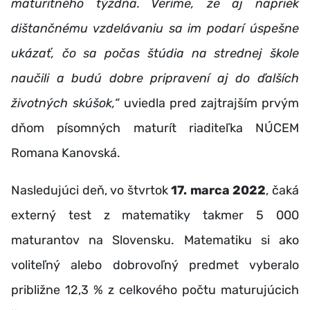
maturitného týždňa. Veríme, že aj napriek
dištančnému vzdelávaniu sa im podarí úspešne
ukázať, čo sa počas štúdia na strednej škole
naučili a budú dobre pripravení aj do ďalších
životných skúšok,“
uviedla pred zajtrajším prvým
dňom písomných maturít riaditeľka NÚCEM
Romana Kanovská.
Nasledujúci deň, vo štvrtok
17. marca 2022
, čaká
externý test z matematiky takmer 5 000
maturantov na Slovensku. Matematiku si ako
voliteľný alebo dobrovoľný predmet vyberalo
približne 12,3 % z celkového počtu maturujúcich