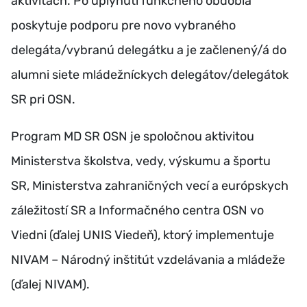
aktivitách. Po uplynutí funkčného obdobia
poskytuje podporu pre novo vybraného
delegáta/vybranú delegátku a je začlenený/á do
alumni siete mládežníckych delegátov/delegátok
SR pri OSN.
Program MD SR OSN je spoločnou aktivitou
Ministerstva školstva, vedy, výskumu a športu
SR, Ministerstva zahraničných vecí a európskych
záležitostí SR a Informačného centra OSN vo
Viedni (ďalej UNIS Viedeň), ktorý implementuje
NIVAM – Národný inštitút vzdelávania a mládeže
(ďalej NIVAM).