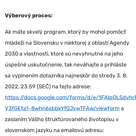
Výberový proces:
Ak máte skvelý program, ktorý by mohol pomôcť
mládeži na Slovensku v niektorej z oblastí Agendy
2030 a vlastnosti, ktoré sú nevyhnutné na jeho
úspešné uskutočnenie, tak neváhajte a prihláste
sa vyplnením dotazníka najneskôr do stredy 3. 8.
2022, 23:59 (SEČ) na tejto adrese:
https://docs.google.com/forms/d/e/1FAIpQLSdv
V3fGEfa1-8whn6sbbkYf0JvwTFAw/viewform
a
zaslaním Vášho štruktúrovaného životopisu v
slovenskom jazyku na emailovú adresu: