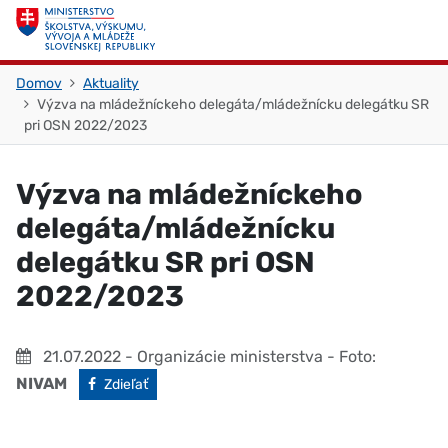
Skočiť na obsah
Skočiť na začiatok stránky
Domov
Aktuality
Výzva na mládežníckeho delegáta/mládežnícku delegátku SR
pri OSN 2022/2023
Výzva na mládežníckeho
delegáta/mládežnícku
delegátku SR pri OSN
2022/2023
21.07.2022
- Organizácie ministerstva
- Foto:
NIVAM
Facebook
Zdieľať