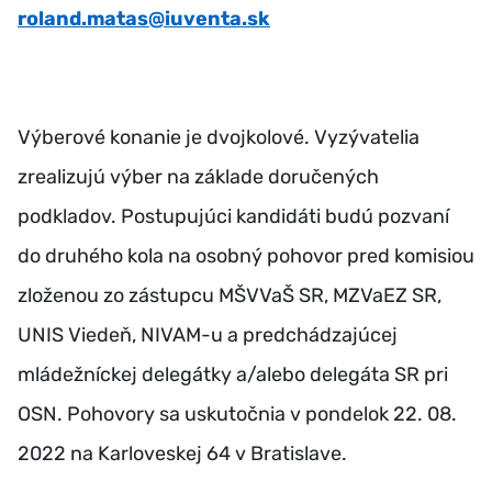
roland.matas@iuventa.sk
Výberové konanie je dvojkolové. Vyzývatelia
zrealizujú výber na základe doručených
podkladov. Postupujúci kandidáti budú pozvaní
do druhého kola na osobný pohovor pred komisiou
zloženou zo zástupcu MŠVVaŠ SR, MZVaEZ SR,
UNIS Viedeň, NIVAM-u a predchádzajúcej
mládežníckej delegátky a/alebo delegáta SR pri
OSN. Pohovory sa uskutočnia v pondelok 22. 08.
2022 na Karloveskej 64 v Bratislave.