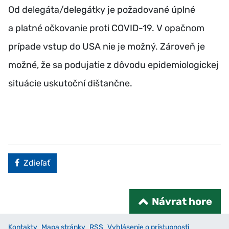
Od delegáta/delegátky je požadované úplné
a platné očkovanie proti COVID-19. V opačnom
prípade vstup do USA nie je možný. Zároveň je
možné, že sa podujatie z dôvodu epidemiologickej
situácie uskutoční dištančne.
Facebook
Zdieľať
Návrat hore
Kontakty
Mapa stránky
RSS
Vyhlásenie o prístupnosti