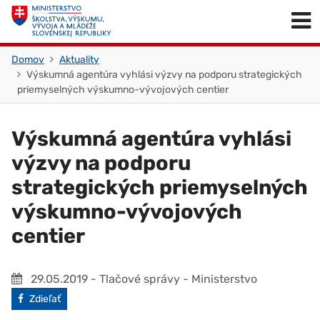
Skočiť na obsah
Skočiť na začiatok stránky
Domov
Aktuality
Výskumná agentúra vyhlási výzvy na podporu strategických
priemyselných výskumno-vývojových centier
Výskumná agentúra vyhlási
výzvy na podporu
strategických priemyselných
výskumno-vývojových
centier
29.05.2019
- Tlačové správy - Ministerstvo
Facebook
Zdieľať