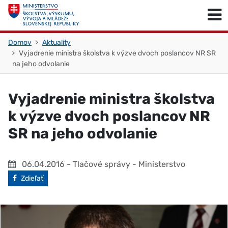
Skočiť na obsah
Skočiť na začiatok stránky
Domov
Aktuality
Vyjadrenie ministra školstva k výzve dvoch poslancov NR SR
na jeho odvolanie
Vyjadrenie ministra školstva
k výzve dvoch poslancov NR
SR na jeho odvolanie
06.04.2016
- Tlačové správy - Ministerstvo
Facebook
Zdieľať