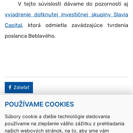
V tejto súvislosti dávame do pozornosti aj
vyjadrenie dotknutej investičnej skupiny Slavia
Capital
, ktorá odmietla zavádzajúce tvrdenia
poslanca Beblavého.
Facebook
Zdieľať
POUŽÍVAME COOKIES
Návrat hore
Súbory cookie a ďalšie technológie sledovania
používame na zlepšenie vášho zážitku z prehliadania
Kontakty
Mapa stránky
RSS
Vyhlásenie o prístupnosti
našich webových stránok, na to, aby sme vám
Nastavenia cookies