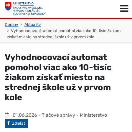
Skočiť na obsah
Skočiť na začiatok stránky
Domov
Aktuality
Vyhodnocovací automat pomohol viac ako 10-tisíc žiakom
získať miesto na strednej škole už v prvom kole
Vyhodnocovací automat
pomohol viac ako 10-tisíc
žiakom získať miesto na
strednej škole už v prvom
kole
01.06.2026
- Tlačové správy - Ministerstvo
Facebook
Zdieľať