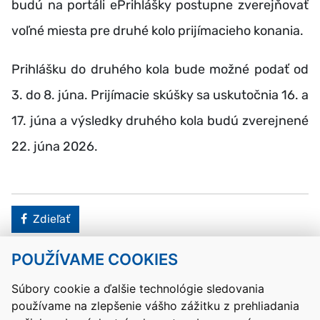
budú na portáli ePrihlášky postupne zverejňovať
voľné miesta pre druhé kolo prijímacieho konania.
Prihlášku do druhého kola bude možné podať od
3. do 8. júna. Prijímacie skúšky sa uskutočnia 16. a
17. júna a výsledky druhého kola budú zverejnené
22. júna 2026.
Facebook
Zdieľať
POUŽÍVAME COOKIES
Návrat hore
Súbory cookie a ďalšie technológie sledovania
používame na zlepšenie vášho zážitku z prehliadania
Kontakty
Mapa stránky
RSS
Vyhlásenie o prístupnosti