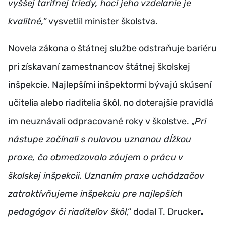
vyššej tarifnej triedy, hoci jeho vzdelanie je
kvalitné,“
vysvetlil minister školstva.
Novela zákona o štátnej službe odstraňuje bariéru
pri získavaní zamestnancov štátnej školskej
inšpekcie. Najlepšími inšpektormi bývajú skúsení
učitelia alebo riaditelia škôl, no doterajšie pravidlá
im neuznávali odpracované roky v školstve. „
Pri
nástupe začínali s nulovou uznanou dĺžkou
praxe, čo obmedzovalo záujem o prácu v
školskej inšpekcii. Uznaním praxe uchádzačov
zatraktívňujeme inšpekciu pre najlepších
pedagógov či riaditeľov škôl
,“ dodal T. Drucker
.