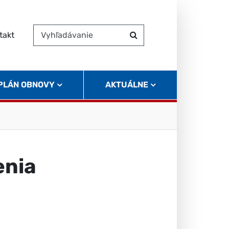
takt
Vyhľadávanie
Hľadať
 PLÁN OBNOVY
AKTUÁLNE
enia