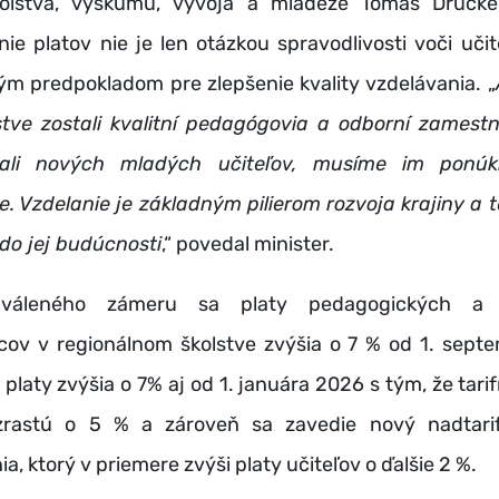
kolstva, výskumu, vývoja a mládeže Tomáš Drucker
ie platov nie je len otázkou spravodlivosti voči učit
m predpokladom pre zlepšenie kvality vzdelávania. „
stve zostali kvalitní pedagógovia a odborní zamest
kali nových mladých učiteľov, musíme im ponúk
. Vzdelanie je základným pilierom rozvoja krajiny a t
 do jej budúcnosti
,“ povedal minister.
hváleného zámeru sa
platy pedagogických a
ov v regionálnom školstve zvýšia o 7 % od 1. sept
platy zvýšia o 7% aj od 1. januára 2026 s tým, že tar
vzrastú o 5 % a zároveň sa zavedie nový nadtari
, ktorý v priemere zvýši platy učiteľov o ďalšie 2 %.