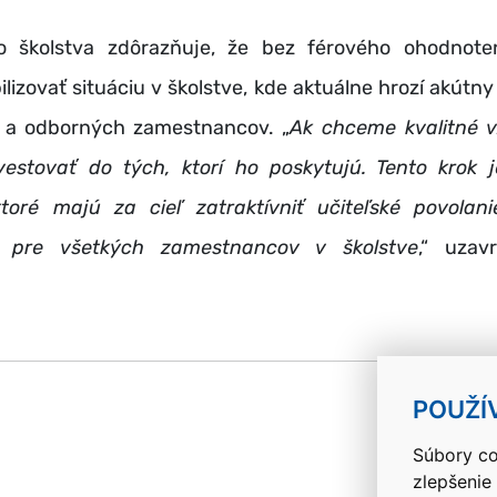
vo školstva zdôrazňuje, že
bez férového ohodnote
lizovať situáciu v školstve, kde aktuálne hrozí akútn
 a odborných zamestnancov. „
Ak chceme kvalitné v
estovať do tých, ktorí ho poskytujú. Tento krok 
ktoré majú za cieľ zatraktívniť učiteľské povolani
 pre všetkých zamestnancov v školstve
,“ uzavr
k
POUŽÍ
Súbory co
zlepšenie