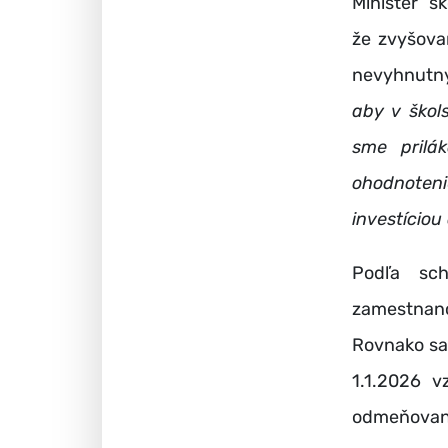
Minister š
že
zvyšovan
nevyhnutný
aby v škol
sme prilá
ohodnotenie
investíciou
Podľa sc
zamestnanc
Rovnako sa 
1.1.2026 
odmeňovania