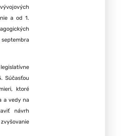
 vývojových
nie a od 1.
agogických
. septembra
legislatívne
5. Súčasťou
eri, ktoré
a a vedy na
raviť návrh
 zvyšovanie