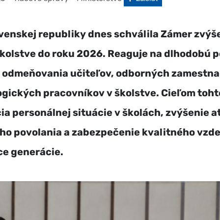
venskej republiky dnes schválila Zámer zvýš
školstve do roku 2026. Reaguje na dlhodobú 
a odmeňovania učiteľov, odborných zamestna
ických pracovníkov v školstve. Cieľom tohto
cia personálnej situácie v školách, zvýšenie a
ho povolania a zabezpečenie kvalitného vzd
ce generácie.