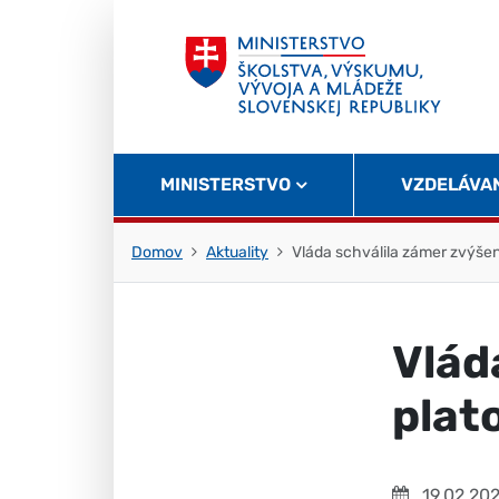
Skočiť na obsah
Skočiť na začiatok stránky
MINISTERSTVO
VZDELÁVA
Domov
Aktuality
Vláda schválila zámer zvýšen
Vlád
plat
19.02.20