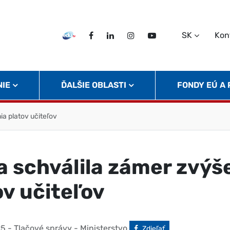
SK
Kon
EDU TV
Facebook
LinkedIn
Instagram
Twitter
NIE
ĎALŠIE OBLASTI
FONDY EÚ A
ia platov učiteľov
a schválila zámer zvýš
ov učiteľov
25
- Tlačové správy - Ministerstvo
Facebook
Zdieľať