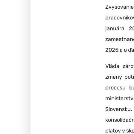
Zvyšovanie
pracovníkov
januára 2
zamestnanco
2025 a o ďa
Vláda zárov
zmeny potr
procesu b
ministerst
Slovensku.
konsolidač
platov v šk