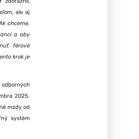
 zdôraznil,
eľom, ale aj
Ak chceme,
nanci a aby
nuť férové
ento krok je
 odborných
embra 2025.
ifné mzdy od
fný systém