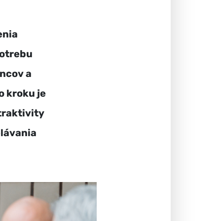
enia
potrebu
ncov a
 kroku je
traktivity
elávania