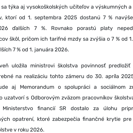
 sa týka aj vysokoškolských učiteľov a výskumných a
, ktorí od
1. septembra 2025 dostanú 7 % navýše
026 ďalších 7 %. Rovnako porastú platy neped
v škôl, pričom ich tarifné mzdy sa zvýšia o
7 % od 1
lších 7 % od 1. januára 2026.
eň uložila ministrovi školstva povinnosť predložiť 
ebné na realizáciu tohto zámeru do
30. apríla 202
ude aj
Memorandum o spolupráci a sociálnom zmi
vo uzatvorí s Odborovým zväzom pracovníkov školstv
 Ministerstvo financií SR dostalo za úlohu prip
ných opatrení, ktoré zabezpečia finančné krytie pre
olstve v roku 2026.