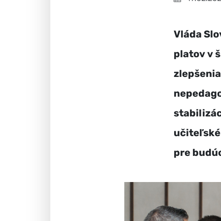
Vláda Slo
platov v 
zlepšeni
nepedagog
stabilizá
učiteľské
pre budú