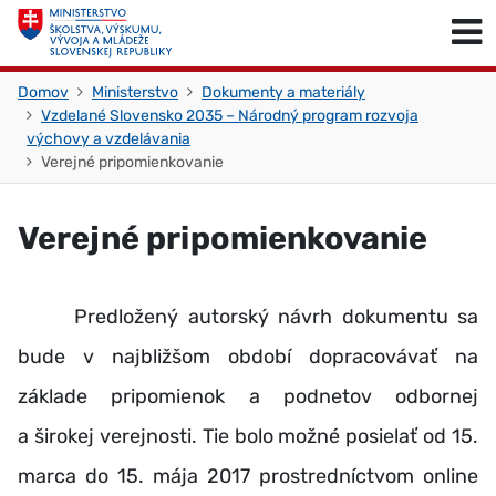
Skočiť na obsah
Skočiť na začiatok stránky
Domov
Ministerstvo
Dokumenty a materiály
Vzdelané Slovensko 2035 – Národný program rozvoja
výchovy a vzdelávania
Verejné pripomienkovanie
Verejné pripomienkovanie
Predložený autorský návrh dokumentu sa
bude v najbližšom období dopracovávať na
základe pripomienok a podnetov odbornej
a širokej verejnosti. Tie bolo možné posielať od 15.
marca do 15. mája 2017 prostredníctvom online