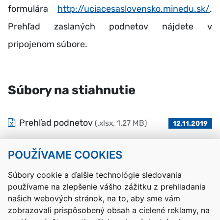
formulára
http://uciacesaslovensko.minedu.sk/
.
Prehľad zaslaných podnetov nájdete v
pripojenom súbore.
Súbory na stiahnutie
Prehľad podnetov
(.xlsx, 1.27 MB)
12.11.2019
POUŽÍVAME COOKIES
Návrat hore
Súbory cookie a ďalšie technológie sledovania
používame na zlepšenie vášho zážitku z prehliadania
Kontakty
Mapa stránky
RSS
Vyhlásenie o prístupnosti
našich webových stránok, na to, aby sme vám
Nastavenia cookies
zobrazovali prispôsobený obsah a cielené reklamy, na
Prevádzkovateľom služby je Ministerstvo školstva, výskumu,