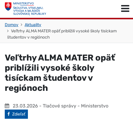
Skočiť na obsah
Skočiť na začiatok stránky
Domov
Aktuality
Veľtrhy ALMA MATER opäť priblížili vysoké školy tisíckam
študentov v regiónoch
Veľtrhy ALMA MATER opäť
priblížili vysoké školy
tisíckam študentov v
regiónoch
23.03.2026
- Tlačové správy - Ministerstvo
Facebook
Zdieľať