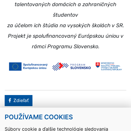
talentovaných domácich a zahraničných
študentov
za účelom ich štúdia na vysokých školách v SR.
Projekt je spolufinancovaný Európskou úniou v
rámci Programu Slovensko.
Facebook
Zdieľať
POUŽÍVAME COOKIES
Návrat hore
Súbory cookie a ďalšie technológie sledovania