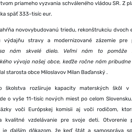
ctvom priameho vyzvania schváleného vládou SR. Z p
ska späť 333-tisíc eur.
 zahŕňa novovybudovanú triedu, rekonštrukciu dvoch e
vú výdajňu stravy a modernizované zázemie pre 
 sa nám skvelé dielo. Veľmi nám to pomôže 
kého vývoja našej obce, keďže ročne nám pribudne
al starosta obce Miloslavov Milan Baďanský .
vo školstva rozširuje kapacity materských škôl 
Ide o vyše 11-tisíc nových miest po celom Slovensku
äzky voči Európskej komisii aj voči rodičom, ktor
 kvalitné vzdelávanie pre svoje deti. Otvorenie 
e je ďalším dôkazom, že keď štát a samospráva sp