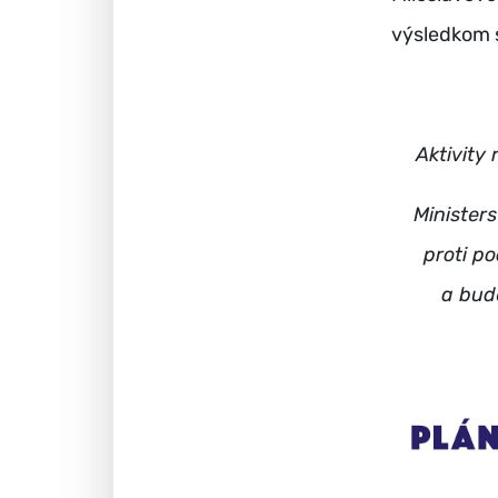
výsledkom s
Aktivity
Minister
proti p
a bud