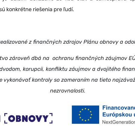
ú konkrétne riešenia pre ľudí.
 realizované z finančných zdrojov Plánu obnovy a odol
stvo zároveň dbá na ochranu finančných záujmov EÚ
odvodom, korupcii, konfliktu záujmov a dvojitého fina
e vykonávať kontroly so zameraním na tieto najzávaž
nezrovnalosti.