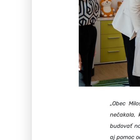
„Obec Milo
nečakala, 
budovať no
aj pomoc od