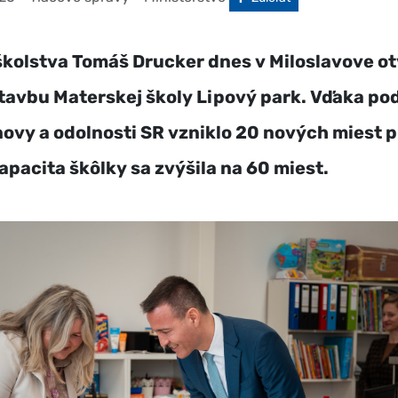
školstva Tomáš Drucker dnes v Miloslavove ot
tavbu Materskej školy Lipový park. Vďaka po
ovy a odolnosti SR vzniklo 20 nových miest pr
apacita škôlky sa zvýšila na 60 miest.