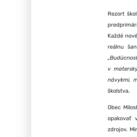
Rezort ško
predprimár
Každé nové
reálnu šan
„Budúcnos
v materský
návykmi, m
školstva.
Obec Milos
opakovať ve
zdrojov. M