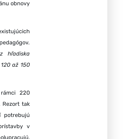
lánu obnovy
xistujúcich
pedagógov.
z hľadiska
 120 až 150
v rámci 220
. Rezort tak
í potrebujú
prístavby v
olupracujú,