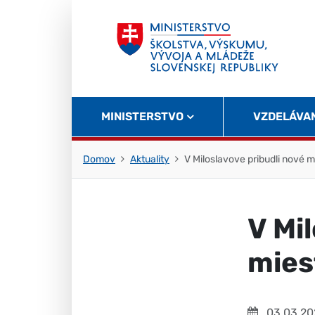
Skočiť na obsah
Skočiť na začiatok stránky
MINISTERSTVO
VZDELÁVA
Domov
Aktuality
V Miloslavove pribudli nové m
V Mi
mies
03.03.20