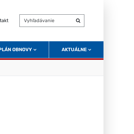
takt
Vyhľadávanie
Hľadať
 PLÁN OBNOVY
AKTUÁLNE