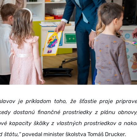
slavov je príkladom toho, že šťastie praje pripra
kedy dostanú finančné prostriedky z plánu obnovy,
vé kapacity škôlky z vlastných prostriedkov a nakon
 štátu,“
povedal minister školstva Tomáš Drucker.