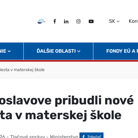
SK
Kon
EDU TV
Facebook
LinkedIn
Instagram
Twitter
NIE
ĎALŠIE OBLASTI
FONDY EÚ A
iesta v materskej škole
loslavove pribudli nové
ta v materskej škole
26
- Tlačové správy - Ministerstvo
Facebook
Zdieľať