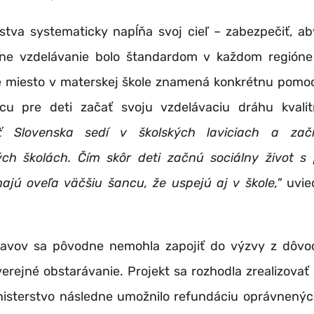
lstva systematicky napĺňa svoj cieľ – zabezpečiť, a
ne vzdelávanie bolo štandardom v každom regióne
 miesto v materskej škole znamená konkrétnu pomo
cu pre deti začať svoju vzdelávaciu dráhu kvali
ť Slovenska sedí v školských laviciach a za
ch školách. Čím skôr deti začnú sociálny život s
ajú oveľa väčšiu šancu, že uspejú aj v škole,"
uvie
lavov sa pôvodne nemohla zapojiť do výzvy z dôvo
rejné obstarávanie. Projekt sa rozhodla zrealizovať
inisterstvo následne umožnilo refundáciu oprávnený