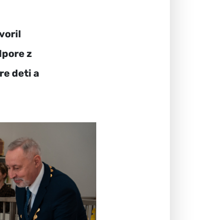
voril
dpore z
e deti a