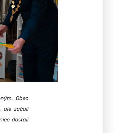
veným. Obec
 ale začali
iec dostali