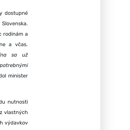
by dostupné
 Slovenska.
c rodinám a
tne a včas.
čína sa už
 potrebnými
dol minister
du nutnosti
 z vlastných
ch výdavkov