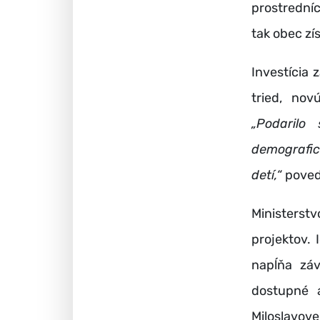
prostrední
tak obec zí
Investícia
tried, no
„Podarilo
demografic
detí,“
poved
Ministerst
projektov. 
napĺňa záv
dostupné a
Miloslavov