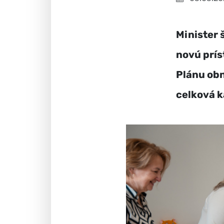
Minister 
novú prís
Plánu obn
celková k