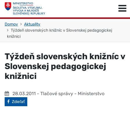
Skočiť na obsah
Skočiť na začiatok stránky
Domov
Aktuality
Týždeň slovenských knižníc v Slovenskej pedagogickej
knižnici
Týždeň slovenských knižníc v
Slovenskej pedagogickej
knižnici
28.03.2011
- Tlačové správy - Ministerstvo
Facebook
Zdieľať