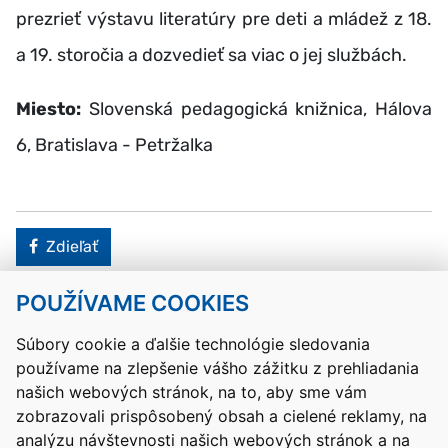
prezrieť výstavu literatúry pre deti a mládež z 18.
a 19. storočia a dozvedieť sa viac o jej službách.
Miesto:
Slovenská pedagogická knižnica, Hálova
6, Bratislava - Petržalka
Facebook
Zdieľať
POUŽÍVAME COOKIES
Návrat hore
Súbory cookie a ďalšie technológie sledovania
používame na zlepšenie vášho zážitku z prehliadania
Kontakty
Mapa stránky
RSS
Vyhlásenie o prístupnosti
našich webových stránok, na to, aby sme vám
Nastavenia cookies
zobrazovali prispôsobený obsah a cielené reklamy, na
Prevádzkovateľom služby je Ministerstvo školstva, výskumu,
analýzu návštevnosti našich webových stránok a na