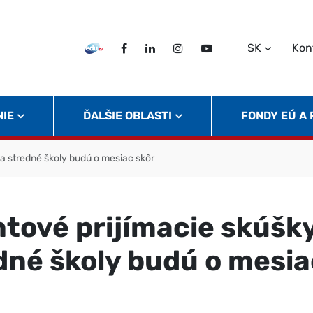
SK
Kon
EDU TV
Facebook
LinkedIn
Instagram
Twitter
NIE
ĎALŠIE OBLASTI
FONDY EÚ A
na stredné školy budú o mesiac skôr
ntové prijímacie skúšk
dné školy budú o mesia