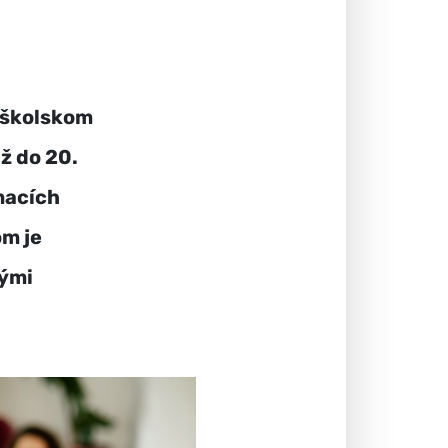
 školskom
ž do 20.
macích
om je
vými