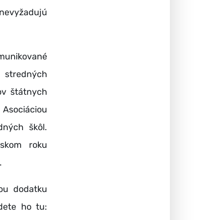
é nevyžadujú
omunikované
u stredných
ov štátnych
Asociáciou
dných škôl.
lskom roku
.
ou dodatku
ete ho tu: