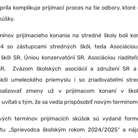
príla komplikuje prijímací proces na tie odbory, ktor
kúšky.
ínov prijímacieho konania na stredné školy boli k
4 so zástupcami stredných škôl, teda Asociácio
škôl SR, Úniou konzervatórií SR, Asociáciou riaditeľ
SR, Zväzom školských asociácií a združení SR a 
 škôl umeleckého priemyslu i so zriaďovateľmi stre
ealizovať zmeny už v prijímacom konaní v ško
vítali s tým, že sa vedia prispôsobiť novým termínom
vých termínov prijímacích skúšok sú vydané form
tu „Sprievodca školským rokom 2024/2025“ a nájd