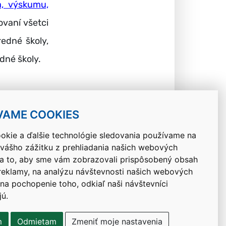
a, výskumu,
ovaní všetci
redné školy,
dné školy.
VAME COOKIES
okie a ďalšie technológie sledovania používame na
 vášho zážitku z prehliadania našich webových
Návrat hore
na to, aby sme vám zobrazovali prispôsobený obsah
 reklamy, na analýzu návštevnosti našich webových
 na pochopenie toho, odkiaľ naši návštevníci
jú.
m
Odmietam
Zmeniť moje nastavenia