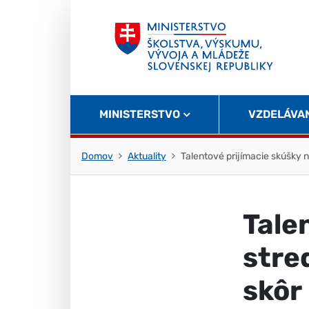
Skočiť na obsah
Skočiť na začiatok stránky
MINISTERSTVO
VZDELÁVA
Domov
Aktuality
Talentové prijímacie skúšky 
Tale
stre
skôr