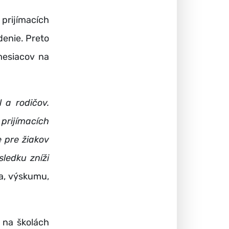
 prijímacích
denie. Preto
mesiacov na
 a rodičov.
prijímacích
e pre žiakov
ledku zníži
va, výskumu,
 na školách