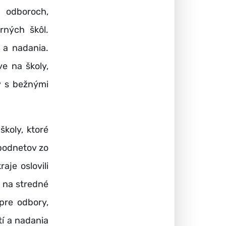
odboroch,
rných škôl.
 a nadania.
e na školy,
y s bežnými
koly, ktoré
 podnetov zo
aje oslovili
 na stredné
pre odbory,
tí a nadania