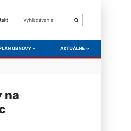
takt
Vyhľadávanie
Hľadať
 PLÁN OBNOVY
AKTUÁLNE
y na
c