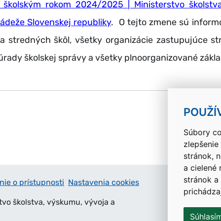
 školským rokom 2024/2025 | Ministerstvo školstv
ádeže Slovenskej republiky
. O tejto zmene sú inform
ia stredných škôl, všetky organizácie zastupujúce st
úrady školskej správy a všetky plnoorganizované zákla
k
POUŽÍ
Súbory co
zlepšenie
stránok, 
a cielené
stránok a
nie o prístupnosti
Nastavenia cookies
prichádza
tvo školstva, výskumu, vývoja a
Súhlasí