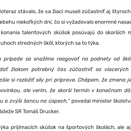
doteraz stávalo, že sa žiaci museli zúčastniť aj štyroch
iebehu niekoľkých dní, čo si vyžadovalo enormné nasa
 konania talentových skúšok posúvajú do skorších 
uhoch stredných škôl, ktorých sa to týka.
o prípade sa snažíme reagovať na podnety od škôl
dať žiakom potrebný čas zúčastniť sa viacerých 
pšie si rozložiť sily pri príprave. Chápem, že zmena j
novinkou, ale verím, že skorší termín v konečnom dôs
su a zvýši šancu na úspech,“
povedal minister školst
ládeže SR Tomáš Drucker.
ýka prijímacích skúšok na športových školách, ale aj