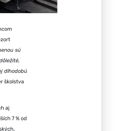
ancom
ezort
zmenou sú
dôležité,
jej dlhodobú
r školstva
h aj
ších 7 % od
ských,