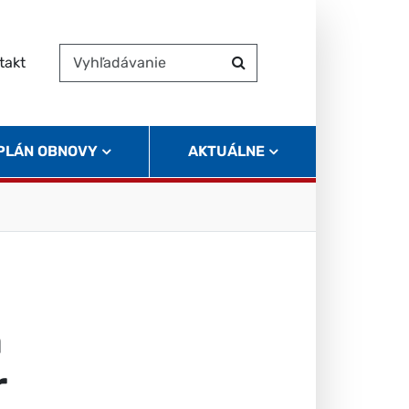
takt
Vyhľadávanie
Hľadať
 PLÁN OBNOVY
AKTUÁLNE
a
r