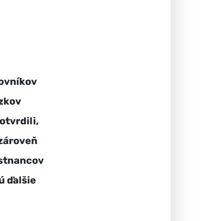
covníkov
äzkov
tvrdili,
 zároveň
estnancov
ú ďalšie