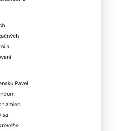
ych
nzačných
mi a
ovaní
ensku Pavel
randum
ch zmien.
e sa
latového