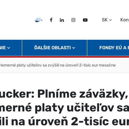
SK
Kon
EDU TV
Facebook
LinkedIn
Instagram
Twitter
NIE
ĎALŠIE OBLASTI
FONDY EÚ A
riemerné platy učiteľov sa zvýšili na úroveň 2-tisíc eur mesačne
rucker: Plníme záväzky,
merné platy učiteľov s
li na úroveň 2-tisíc eu