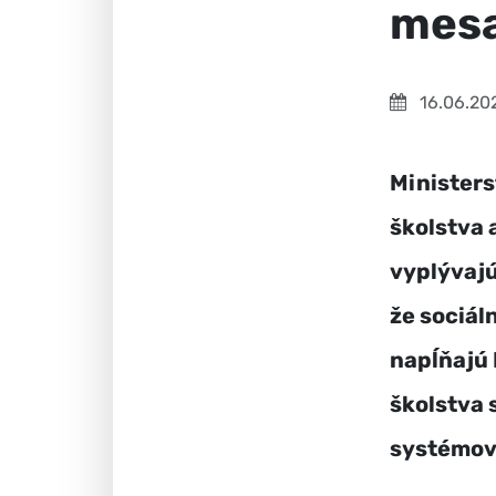
mes
16.06.20
Minister
školstva 
vyplývajú
že sociál
napĺňajú
školstva 
systémov