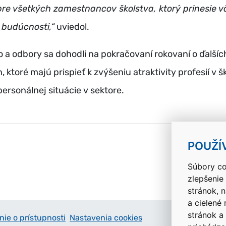
re všetkých zamestnancov školstva, ktorý prinesie v
o budúcnosti,“
uviedol.
o a odbory sa dohodli na pokračovaní rokovaní o ďalšíc
 ktoré majú prispieť k zvýšeniu atraktivity profesií v š
 personálnej situácie v sektore.
k
POUŽÍ
Súbory co
zlepšenie
stránok, 
a cielené
stránok a
nie o prístupnosti
Nastavenia cookies