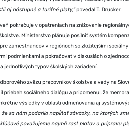
tli aj nástupné a tarifné platy,“
povedal T. Drucker.
veň pokračuje v opatreniach na znižovanie regionáln
 školstve. Ministerstvo plánuje posilniť systém kompe
pre zamestnancov v regiónoch so zložitejšími sociálny
mi podmienkami a pokračovať v diskusiách o zjednoc
a jednotlivých typov školských zariadení.
dborového zväzu pracovníkov školstva a vedy na Slov
il priebeh sociálneho dialógu a pripomenul, že memo
onkrétne výsledky v oblasti odmeňovania aj systémový
e, že sa nám podarilo napĺňať záväzky, na ktorých sm
a kľúčové považujeme najmä rast platov a prípravu p