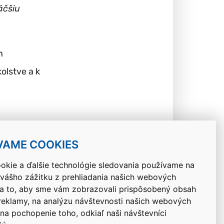
äčšiu
h
kolstve a k
VAME COOKIES
okie a ďalšie technológie sledovania používame na
 vášho zážitku z prehliadania našich webových
Návrat hore
na to, aby sme vám zobrazovali prispôsobený obsah
 reklamy, na analýzu návštevnosti našich webových
 na pochopenie toho, odkiaľ naši návštevníci