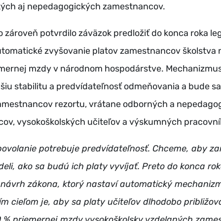
ých aj nepedagogických zamestnancov.
o zároveň potvrdilo záväzok predložiť do konca roka leg
utomatické zvyšovanie platov zamestnancov školstva 
emernej mzdy v národnom hospodárstve. Mechanizmu
čšiu stabilitu a predvídateľnosť odmeňovania a bude sa
amestnancov rezortu, vrátane odborných a nepedago
ov, vysokoškolských učiteľov a výskumných pracovní
 povolanie potrebuje predvídateľnosť. Chceme, aby z
deli, ako sa budú ich platy vyvíjať. Preto do konca ro
 návrh zákona, ktorý nastaví automatický mechaniz
ím cieľom je, aby sa platy učiteľov dlhodobo približova
90 % priemernej mzdy vysokoškolsky vzdelaných zame