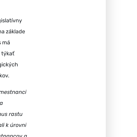
islatívny
na základe
s má
 týkať
gických
kov.
amestnanci
ka
mus rastu
li k úrovni
stnancov a