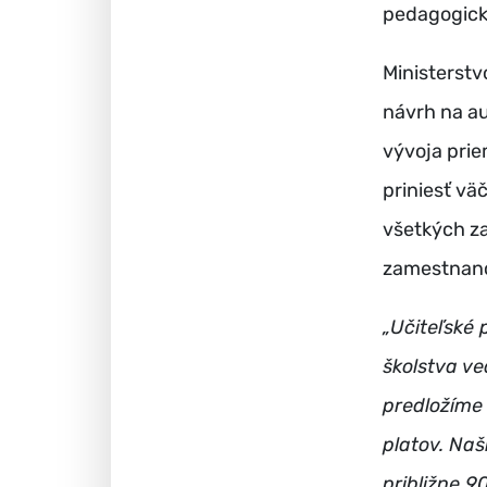
pedagogick
Ministerstv
návrh na a
vývoja pri
priniesť vä
všetkých z
zamestnanc
„Učiteľské
školstva ve
predložíme
platov. Naš
približne 