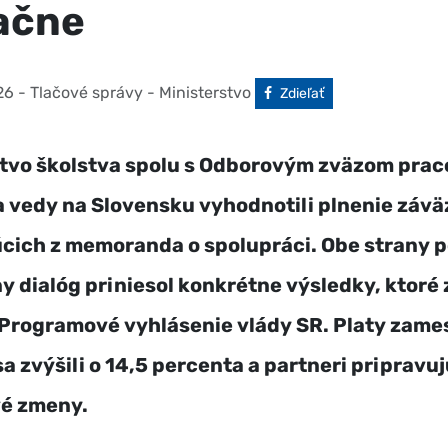
ačne
26
- Tlačové správy - Ministerstvo
Facebook
Zdieľať
stvo školstva spolu s Odborovým zväzom pra
a vedy na Slovensku vyhodnotili plnenie záv
cich z memoranda o spolupráci. Obe strany po
ny dialóg priniesol konkrétne výsledky, ktoré
 Programové vyhlásenie vlády SR. Platy zam
sa zvýšili o 14,5 percenta a partneri pripravuj
é zmeny.