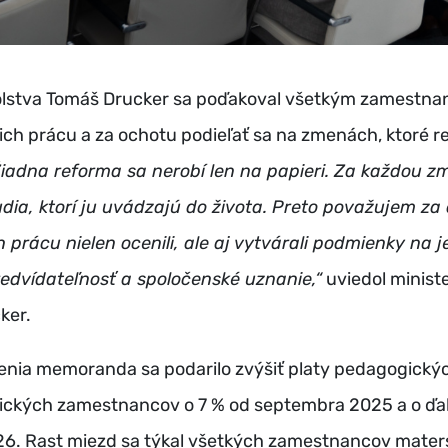
kolstva Tomáš Drucker sa poďakoval všetkým zamestn
 ich prácu a za ochotu podieľať sa na zmenách, ktoré r
Žiadna reforma sa nerobí len na papieri. Za každou 
udia, ktorí ju uvádzajú do života. Preto považujem za 
 prácu nielen ocenili, ale aj vytvárali podmienky na 
predvídateľnosť a spoločenské uznanie,“
uviedol ministe
ker.
enia memoranda sa podarilo zvýšiť platy pedagogickýc
ckých zamestnancov o 7 % od septembra 2025 a o ďal
26. Rast miezd sa týkal všetkých zamestnancov mater