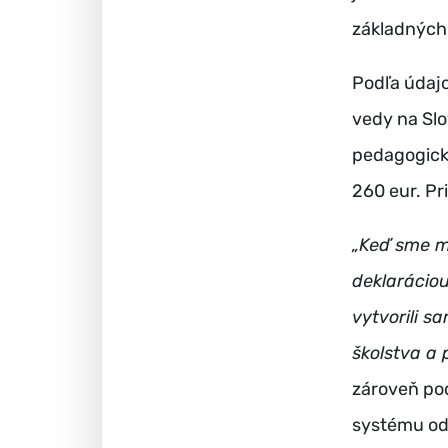
základných 
Podľa údaj
vedy na Slo
pedagogick
260 eur. Pr
„Keď sme m
deklaráciou
vytvorili 
školstva a
zároveň po
systému od