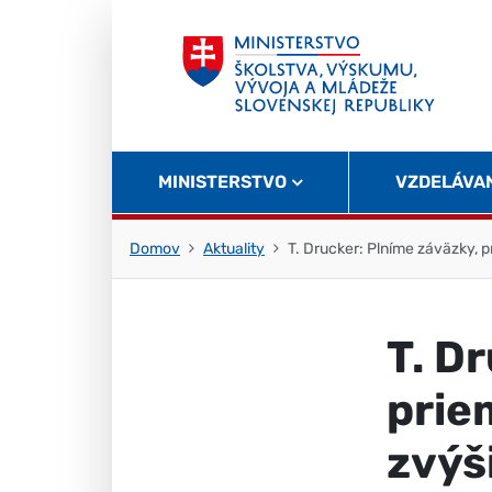
Skočiť na obsah
Skočiť na začiatok stránky
MINISTERSTVO
VZDELÁVA
Domov
Aktuality
T. Drucker: Plníme záväzky, p
T. D
prie
zvýši