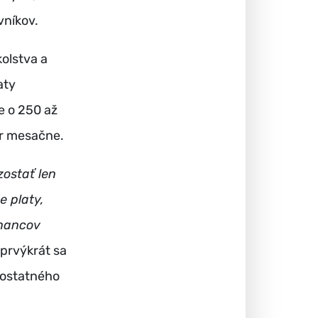
vníkov.
olstva a
aty
 o 250 až
ur mesačne.
ostať len
e platy,
tnancov
prvýkrát sa
mostatného