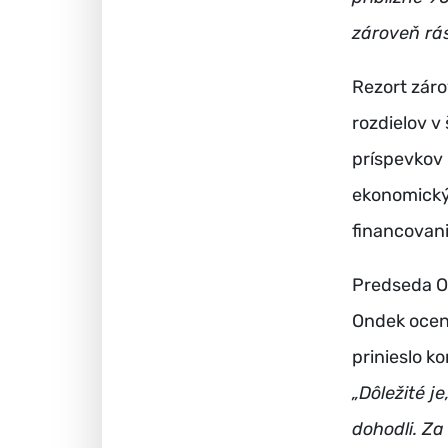
zároveň rás
Rezort záro
rozdielov v
príspevkov 
ekonomický
financovani
Predseda O
Ondek ocen
prinieslo k
„Dôležité j
dohodli. Z