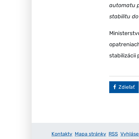
automatu p
stabilitu d
Ministerstv
opatreniach,
stabilizácii
Faceboo
Zdieľať
Kontakty
Mapa stránky
RSS
Vyhláse