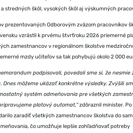
a stredných škôl, vysokých škôl aj výskumných praco
ov prezentovaných Odborovým zväzom pracovníkov šk
vensku vzrástli k prvému štvrťroku 2026 priemerné pl
ých zamestnancov v regionálnom školstve medziročne
iemerné mzdy učiteľov sa tak pohybujú okolo 2 000 e
emorandum podpisovali, povedali sme si, že nesmie z
. Dnes môžeme ukázať konkrétne výsledky. Zvýšili sm
samostatný systém odmeňovania pre všetkých zames
 pripravujeme platový automat,“
zdôraznil minister.
Po 
darilo zaradiť všetkých zamestnancov školstva do sa
meňovania, čo umožňuje lepšie zohľadňovať potreby