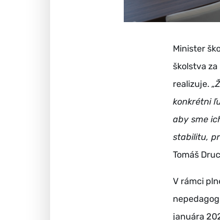
Minister š
školstva za
realizuje.
„
konkrétni ľ
aby sme ich
stabilitu, 
Tomáš Druc
V rámci pln
nepedagogi
januára 20